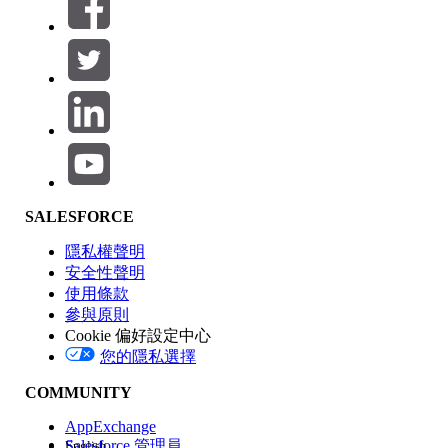
篩選器 (0)
選取篩選
新增
產品區域
SALESFORCE
功能影響
隱私權聲明
安全性聲明
使用條款
參與原則
Cookie 偏好設定中心
版本
您的隱私選擇
COMMUNITY
AppExchange
Salesforce 管理員
English