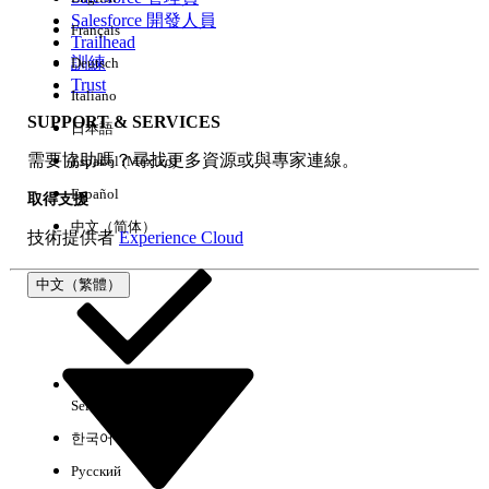
Salesforce 開發人員
Français
經驗
Trailhead
訓練
Deutsch
Trust
Italiano
SUPPORT & SERVICES
日本語
全部清除
完成
需要協助嗎？尋找更多資源或與專家連線。
Español (México)
Español
取得支援
中文（简体）
技術提供者
Experience Cloud
中文（繁體）
Select Org
中文（繁體）
한국어
Русский
沒有結果