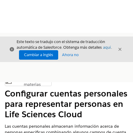
Este texto se tradujo con el sistema de traducción
automática de Salesforce. Obtenga más detalles
aquí
.
Cerrar
Cerrar
Cerrar
Cambiar a inglés
Ahora no
Índice de
Mostrar índice de materias
materias
Configurar cuentas personales
para representar personas en
Life Sciences Cloud
Las cuentas personales almacenan información acerca de
personas específicas combinando algunos campos de cuenta