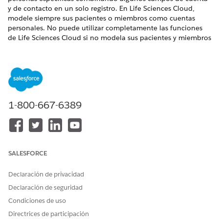
y de contacto en un solo registro. En Life Sciences Cloud,
modele siempre sus pacientes o miembros como cuentas
personales. No puede utilizar completamente las funciones
de Life Sciences Cloud si no modela sus pacientes y miembros
como cuentas personales.
Activar contactos para relacionarse con múltiples cuentas
Relacione un contacto único con múltiples cuentas de
modo que pueda realizar un seguimiento fácilmente de
las relaciones entre personas y organizaciones.
1-800-667-6389
Activar cuentas personales para su uso en Life Sciences
Cloud
Active cuentas personales de modo que pueda utilizarlas
para representar pacientes y miembros en su organización
de Life Sciences Cloud.
SALESFORCE
Crear formatos de página y tipos de registro para personas
Declaración de privacidad
y organizaciones
Declaración de seguridad
Cree formatos de página y asígnelos a distintos tipos de
registro para incluir datos para los diferentes tipos de
Condiciones de uso
organizaciones y personas con las que interactúa su
Directrices de participación
organización. Por ejemplo, cree tipos de registro de