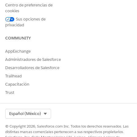
Centro de preferencias de
cuentas de negocio separados con distintos formatos de
cookies
página para farmacias, pagadores y organizaciones de
proveedores de cuidados sanitarios.
Sus opciones de
privacidad
COMMUNITY
¿RESOLVIÓ ESTE ARTÍCULO SU PROBLEMA?
AppExchange
¡Háganos saber cómo podemos mejorar!
Administradores de Salesforce
Sí
No
Desarrolladores de Salesforce
Trailhead
Capacitación
Trust
Select Org
Español (México)
© Copyright 2026, Salesforce.com Inc. Todos los derechos reservados. Las
distintas marcas comerciales pertenecen a sus respectivos propietarios.