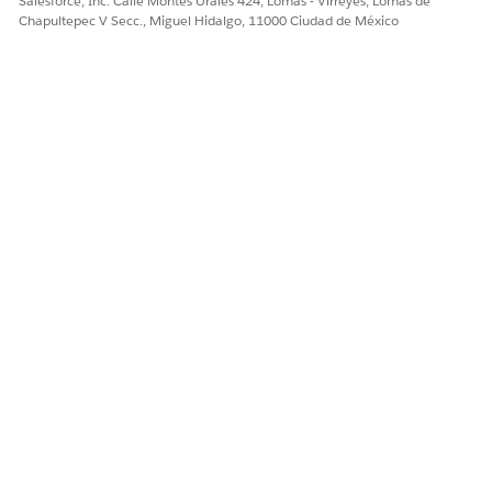
Salesforce, Inc. Calle Montes Urales 424, Lomas - Virreyes, Lomas de
Chapultepec V Secc., Miguel Hidalgo, 11000 Ciudad de México