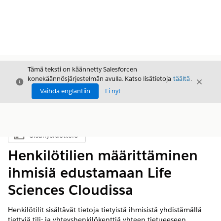
Tämä teksti on käännetty Salesforcen
konekäännösjärjestelmän avulla. Katso lisätietoja
täältä
.
Sulje
Sulje
Sulje
Vaihda englantiin
Ei nyt
Sisällysluettelo
Näytä sisällysluettelo
Henkilötilien määrittäminen
ihmisiä edustamaan Life
Sciences Cloudissa
Henkilötilit sisältävät tietoja tietyistä ihmisistä yhdistämällä
tiettyjä tili- ja yhteyshenkilökenttiä yhteen tietueeseen.