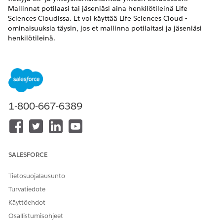
Mallinnat potilaasi tai jäseniäsi aina henkilötileinä Life
Sciences Cloudissa. Et voi käyttää Life Sciences Cloud -
ominaisuuksia täysin, jos et mallinna potilaitasi ja jäseniäsi
henkilötileinä.
Yhteyshenkilöiden liittämisen salliminen useisiin tileihin
Liitä yksi yhteyshenkilö useisiin tileihin, jotta voit seurata
ihmisten ja organisaatioiden välisiä suhteita helposti.
Henkilötilien ottaminen käyttöön Life Sciences Cloudissa
Ota henkilötilit käyttöön, jotta voit käyttää niitä
1-800-667-6389
edustamaan potilaita ja jäseniä Life Sciences Cloud -
organisaatiossasi.
Sivuasetteluiden ja tietuetyyppien luominen ihmisille ja
organisaatioille
SALESFORCE
Luo sivuasetteluita ja kohdista niitä eri tietuetyyppeihin,
jotka sisältävät tietoja organisaatioiden ja ihmisten
Tietosuojalausunto
erityypeistä, joiden kanssa organisaatiosi vuorovaikuttaa.
Turvatiedote
Luo esimerkiksi erilliset yritystilien tietuetyypit eri
sivuasetteluilla apteekeille, maksajille ja terveydenhuollon
Käyttöehdot
tarjoajien organisaatioille.
Osallistumisohjeet