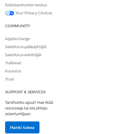
Evästeasetusten keskus
Your Privacy Choices
RATKAISIKO TÄMÄ ARTIKKELI ONGELMASI?
COMMUNITY
Anna palautetta, jotta voimme kehittyä!
AppExchange
Kyllä
Ei
Salesforce-pääkäyttäjät
Salesforce-kehittäjät
Trailhead
Koulutus
Trust
SUPPORT & SERVICES
Tarvitsetko apua? Hae lisää
resursseja tai ota yhteys
asiantuntijaan.
Hanki tukea