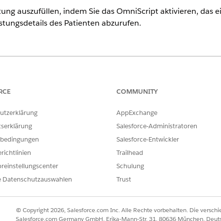
tung auszufüllen, indem Sie das OmniScript aktivieren, das ei
stungsdetails des Patienten abzurufen.
ence
nlimited
Edition mit der Lizenz "Health Cloud" oder "Life Sciences 
tforce für Life Sciences Cloud oder Agentforce für Health Cloud, F
RCE
COMMUNITY
atform, Einstein GPT Copilot, Einstein GPT Trust, Genie Data Platf
.
utzerklärung
AppExchange
tserklärung
Salesforce-Administratoren
ERFORDERLICHE BENUTZERBERECHTIGUNGEN
bedingungen
Salesforce-Entwickler
Berechtigungssatz für OmniS
richtlinien
Trailhead
reinstellungscenter
Schulung
en des OmniScripts "Zahlervorteilsbewertung" die Vorlage "B
e Datenschutzauswahlen
Trust
 Entsprechende Informationen finden Sie unter
Einrichten vo
n
.
© Copyright 2026, Salesforce.com Inc. Alle Rechte vorbehalten. Die versch
den Eintrag
OmniScripts
und wählen Sie ihn aus.
Salesforce.com Germany GmbH, Erika-Mann-Str. 31, 80636 München, Deut