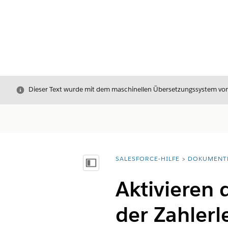
Schließen
Dieser Text wurde mit dem maschinellen Übersetzungssystem von S
SALESFORCE-HILFE
DOKUMENT
Sie befinden sich hier:
Inhalt anzeigen
Aktivieren 
der Zahlerl