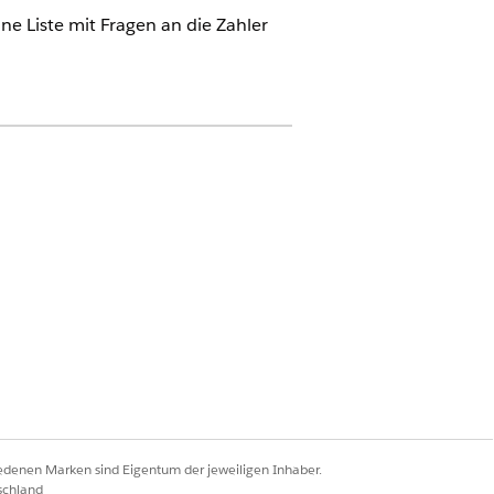
ne Liste mit Fragen an die Zahler
Cloud". Sie ist auch mit den folgenden
lex Credits Metering, Agentforce
orm Starter und Einstein GPT
tudio-Administrator
ewertung der erneuten
n Agentforce für die Überprüfung
iedenen Marken sind Eigentum der jeweiligen Inhaber.
schland