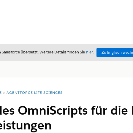
alesforce übersetzt. Weitere Details finden Sie
hier
.
Zu Englisch wech
E
AGENTFORCE LIFE SCIENCES
des OmniScripts für di
eistungen