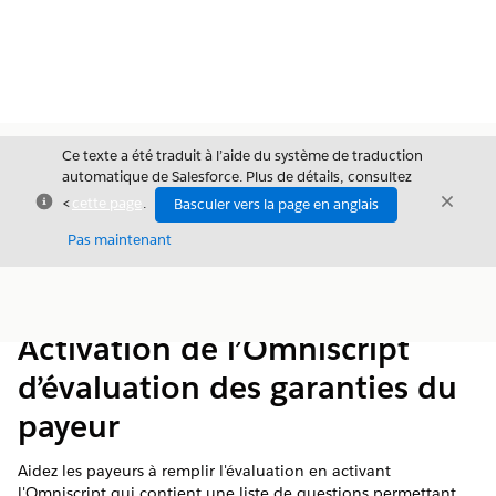
Ce texte a été traduit à l’aide du système de traduction
automatique de Salesforce. Plus de détails, consultez
Fermer
Ferme
<
cette page
.
Basculer vers la page en anglais
Fermer
Pas maintenant
Table des
Afficher la table des matières
matières
Activation de l’Omniscript
d’évaluation des garanties du
payeur
Aidez les payeurs à remplir l'évaluation en activant
l'Omniscript qui contient une liste de questions permettant