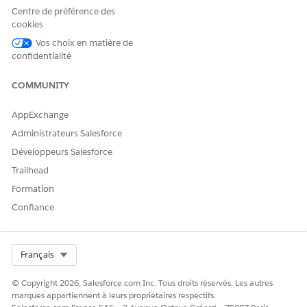
garanties. Voir
Configuration d'Agentforce pour la
Centre de préférence des
revérification des
garanties pharmaceutiques.
cookies
Dans le Lanceur d'application, recherchez et sélectionnez
Vos choix en matière de
confidentialité
OmniScripts
.
Dans la vue de liste Omniscript, sélectionnez
Évaluation
COMMUNITY
des garanties
du payeur.
Cliquez sur
Activer
, puis enregistrez vos modifications.
AppExchange
VOIR ÉGALEMENT :
Administrateurs Salesforce
OmniScripts
Développeurs Salesforce
Trailhead
Formation
Confiance
CET ARTICLE A-T-IL RÉSOLU VOTRE PROBLÈME ?
Dites-nous ce que nous pouvons améliorer !
Oui
Non
Select Org
Français
© Copyright 2026, Salesforce.com Inc. Tous droits réservés. Les autres
marques appartiennent à leurs propriétaires respectifs.