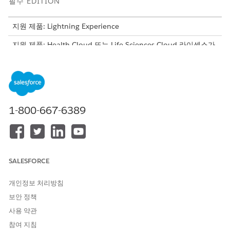
필수 EDITION
지원 제품: Lightning Experience
지원 제품: Health Cloud 또는 Life Sciences Cloud 라이센스가
있는
Enterprise
및
Unlimited
Edition. 다음 추가 기능 라이센스
에서도 사용할 수 있습니다. Life Sciences Cloud Agentforce 또
는 Health Cloud Agentforce, Flex 크레딧 계량, Agentforce 직
원 에이전트, Einstein GPT 플랫폼, Einstein GPT Copilot,
Einstein GPT Trust, Genie Data Platform Starter, Einstein
GPT 프롬프트 빌더
1-800-667-6389
필요한 사용자 권한
Omniscript 구성
Omnistudio 관리자 권한 집합
SALESFORCE
지불자 혜택 평가 OmniScript를 활성화하기 전에 혜택 재확인 평가
템플릿을 배포합니다. 의약품 급여 재확인에 대한
Agentforce 설정
개인정보 처리방침
을 참조하십시오.
보안 정책
앱 시작 관리자에서
Omniscripts
를 찾아서 선택합니다.
사용 약관
Omniscript 목록 보기에서
지불자 혜택 평가
를 선택합니다.
참여 지침
활성화
를 클릭한 다음, 변경 사항을 저장합니다.