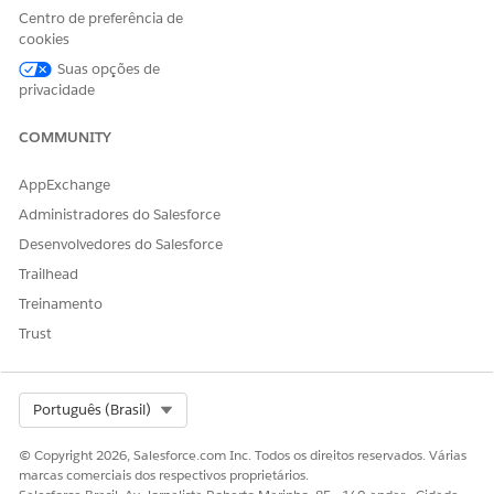
contribuinte, implemente o modelo de Avaliação de nova
Centro de preferência de
verificação de benefícios. Consulte
Configurar Agentforce
cookies
para verificação de benefícios farmacêuticos
.
Suas opções de
No Iniciador de aplicativos, localize e selecione
privacidade
OmniScripts
.
No modo de exibição de lista OmniScript, selecione
COMMUNITY
Avaliação de
benefícios do contribuinte
.
Clique em
Ativar
e salve suas alterações.
AppExchange
Administradores do Salesforce
CONSULTE TAMBÉM:
Desenvolvedores do Salesforce
OmniScripts
Trailhead
Treinamento
Trust
ESTE ARTIGO RESOLVEU SEU PROBLEMA?
Diga-nos para podermos melhorar!
Select Org
Português (Brasil)
Sim
Não
© Copyright 2026, Salesforce.com Inc. Todos os direitos reservados. Várias
marcas comerciais dos respectivos proprietários.