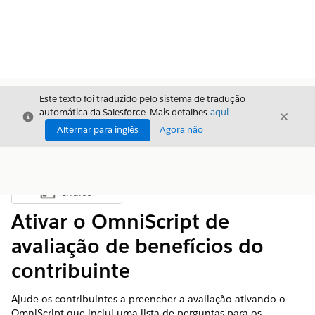
Este texto foi traduzido pelo sistema de tradução
automática da Salesforce. Mais detalhes
aqui
.
Fechar
Fecha
Fechar
Alternar para inglês
Agora não
Índice
Mostrar índice
Ativar o OmniScript de
avaliação de benefícios do
contribuinte
Ajude os contribuintes a preencher a avaliação ativando o
OmniScript que inclui uma lista de perguntas para os