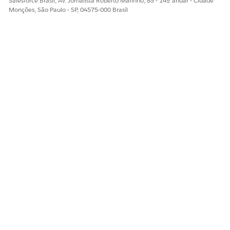
Salesforce Brasil, Av. Jornalista Roberto Marinho, 85 - 14º andar - Cidade
Monções, São Paulo - SP, 04575-000 Brasil