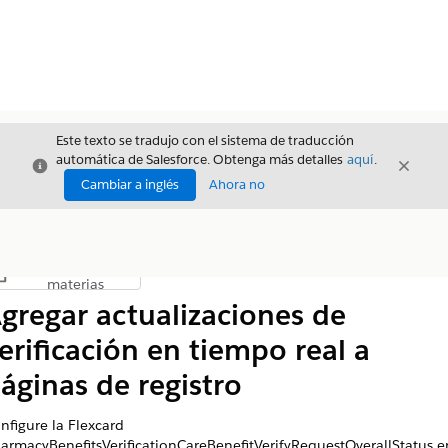
Este texto se tradujo con el sistema de traducción
automática de Salesforce. Obtenga más detalles
aquí
.
Cerrar
Cerrar
Cerrar
Cambiar a inglés
Ahora no
Índice de
Mostrar índice de materias
materias
gregar actualizaciones de
erificación en tiempo real a
áginas de registro
nfigure la Flexcard
armacyBenefitsVerificationCareBenefitVerifyRequestOverallStatus e