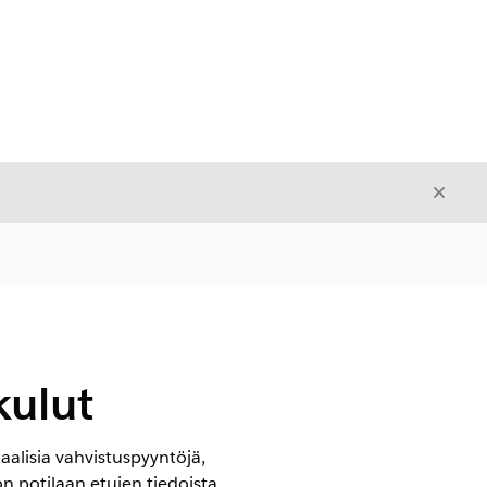
Sulje
Sulje
kulut
alisia vahvistuspyyntöjä,
 potilaan etujen tiedoista