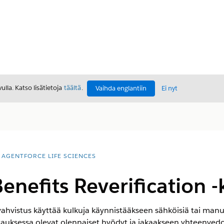
lla. Katso lisätietoja
täältä
.
Vaihda englantiin
Ei nyt
AGENTFORCE LIFE SCIENCES
nefits Reverification -
hvistus käyttää kulkuja käynnistääkseen sähköisiä tai manua
auksessa olevat olennaiset hyödyt ja jakaakseen yhteenvedon