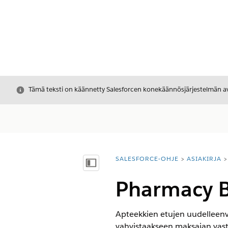
Sulje
Tämä teksti on käännetty Salesforcen konekäännösjärjestelmän avu
SALESFORCE-OHJE
ASIAKIRJA
Olet tässä:
Näytä sisällysluettelo
Pharmacy Be
Apteekkien etujen uudelleenva
vahvistaakseen maksajan vast