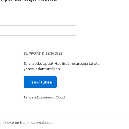
ud -lisenssillä. Se on saatavilla myös
 Credits Metering, Agentforce Employee
r ja Einstein GPT Kehotteiden
SUPPORT & SERVICES
Tarvitsetko apua? Hae lisää resursseja tai ota
yhteys asiantuntijaan.
valmiita kulkuja. Mukauta näitä kulkuja
Hanki tukea
ivoi oletusarvoiset kulut. Jos haluat
Tarjoaja
Experience Cloud
 Benefits -orkestrointikulussa.
rkit ovat omistajiensa omaisuutta.