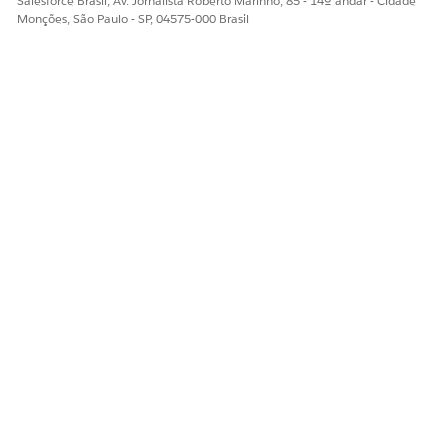
Salesforce Brasil, Av. Jornalista Roberto Marinho, 85 - 14º andar - Cidade
Monções, São Paulo - SP, 04575-000 Brasil