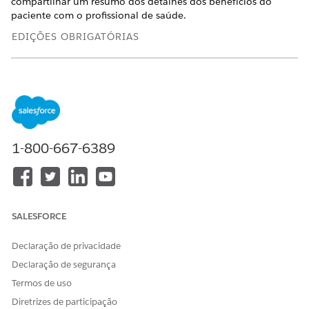
compartilhar um resumo dos detalhes dos benefícios do
paciente com o profissional de saúde.
EDIÇÕES OBRIGATÓRIAS
Disponível em: Lightning Experience
Disponível em: Edições
Enterprise
e
Unlimited
com a
licença Health Cloud ou Life Sciences Cloud. Também está
disponível com estas licenças complementares: Agentforce
para Life Sciences Cloud ou Agentforce para Health Cloud,
Flex Credits Metering, Agentforce Employee Agent, Einstein
1-800-667-6389
GPT Platform, Einstein GPT Copilot, Einstein GPT Trust,
Genie Data Platform Starter e Criador de prompts do
Einstein GPT.
Entendendo os fluxos de verificação de benefícios de
SALESFORCE
farmácia
Automatize várias tarefas na Revisão de benefícios de
Declaração de privacidade
farmacia usando fluxos predefinidos. Personalize esses
Declaração de segurança
fluxos para executar programas de suporte ao paciente de
acordo com seus requisitos.
Termos de uso
Diretrizes de participação
Clonar, ativar e configurar fluxos de verificação de