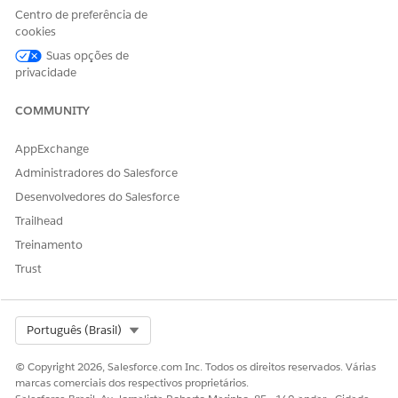
benefício
Centro de preferência de
A Verificação de benefícios farmacêuticos usa vários fluxos
cookies
para automatizar suas tarefas. Clone e ative os fluxos
Suas opções de
padrão. Para enviar avaliações a pacientes e pagadores,
privacidade
atualize o URL do site do Experience Cloud no fluxo do
orquestrador Reverificar benefícios.
COMMUNITY
AppExchange
Administradores do Salesforce
ESTE ARTIGO RESOLVEU SEU PROBLEMA?
Desenvolvedores do Salesforce
Diga-nos para podermos melhorar!
Trailhead
Treinamento
Sim
Não
Trust
Select Org
Português (Brasil)
© Copyright 2026, Salesforce.com Inc. Todos os direitos reservados. Várias
marcas comerciais dos respectivos proprietários.