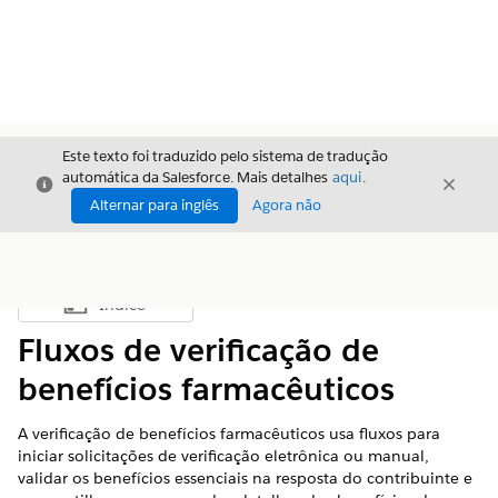
Este texto foi traduzido pelo sistema de tradução
automática da Salesforce. Mais detalhes
aqui
.
Fechar
Fecha
Fechar
Alternar para inglês
Agora não
Índice
Mostrar índice
Fluxos de verificação de
benefícios farmacêuticos
A verificação de benefícios farmacêuticos usa fluxos para
iniciar solicitações de verificação eletrônica ou manual,
validar os benefícios essenciais na resposta do contribuinte e