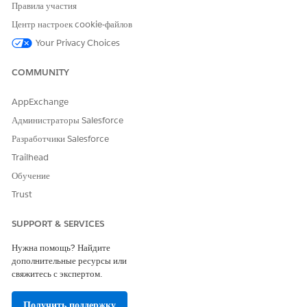
Правила участия
Проверка преимуществ аптек использует разные потоки для
автоматизации задач. Клонируйте и активируйте потоки по
Центр настроек cookie-файлов
умолчанию. Чтобы отправить оценки пациентам и
Your Privacy Choices
плательщикам, обновите URL-адрес сайта Experience Cloud в
потоке оркестратора повторной проверки преимуществ.
COMMUNITY
AppExchange
Администраторы Salesforce
ЭТА СТАТЬЯ РЕШИЛА ВАШУ ПРОБЛЕМУ?
Разработчики Salesforce
Оставьте свой отзыв, чтобы мы могли стать лучше!
Trailhead
Да
Нет
Обучение
Trust
SUPPORT & SERVICES
Нужна помощь? Найдите
дополнительные ресурсы или
свяжитесь с экспертом.
Получить поддержку