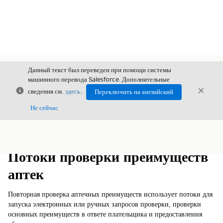
Данный текст был переведен при помощи системы
машинного перевода Salesforce. Дополнительные
Закрыть
Закры
сведения см.
здесь
.
Переключить на английский
Закрыт
Не сейчас
Содержание
Показать содержание
Потоки проверки преимуществ
аптек
Повторная проверка аптечных преимуществ использует потоки для
запуска электронных или ручных запросов проверки, проверки
основных преимуществ в ответе плательщика и предоставления