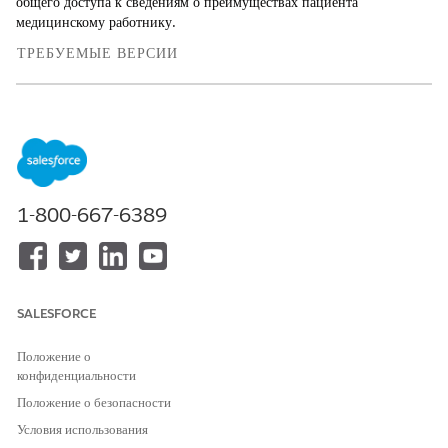
общего доступа к сведениям о преимуществах пациента
медицинскому работнику.
ТРЕБУЕМЫЕ ВЕРСИИ
Доступно в версиях: Lightning Experience
Доступно в версиях:
Enterprise
и
Unlimited
Edition с
лицензией Health Cloud или Life Sciences Cloud. Он также
доступен со следующими дополнительными лицензиями:
Agentforce for Life Sciences Cloud или Agentforce for
Health Cloud, Flex Credits Metering, Agentforce Employee
1-800-667-6389
Agent, Einstein GPT Platform, Einstein GPT Copilot, Einstein
GPT Trust, Genie Data Platform Starter и Конструктор
подсказок Einstein GPT.
Понимание потоков проверки преимуществ аптеки
SALESFORCE
Автоматизируйте разные задачи в проверке преимуществ
аптеки посредством готовых потоков. Настройте эти потоки для
Положение о
выполнения программ поддержки пациентов в соответствии с
конфиденциальности
вашими требованиями.
Положение о безопасности
Клонирование, активация и настройка потоков проверки
Условия использования
бонусов