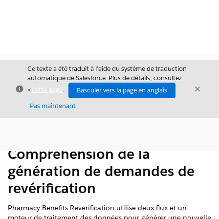
Ce texte a été traduit à l’aide du système de traduction
automatique de Salesforce. Plus de détails, consultez
Fermer
Ferme
<
cette page
.
Basculer vers la page en anglais
Fermer
Pas maintenant
Table des
Afficher la table des matières
matières
Compréhension de la
génération de demandes de
revérification
Pharmacy Benefits Reverification utilise deux flux et un
moteur de traitement des données pour générer une nouvelle