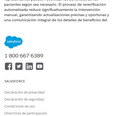
pacientes según sea necesario. El proceso de reverificación
automatizada reduce significativamente la intervención
manual, garantizando actualizaciones precisas y oportunas y
una comunicación integral de los detalles de beneficios del
paciente entre los representantes de servicios al paciente y los
profesionales sanitarios.
EDICIONES NECESARIAS
Disponible en: Lightning Experience
1-800-667-6389
Disponible en: Ediciones
Enterprise
y
Unlimited
con
licencia Health Cloud o Life Sciences Cloud. También está
disponible con estas licencias complementarias: Agentforce
for Life Sciences Cloud o Agentforce for Health Cloud, Flex
Credits Metering, Agentforce Employee Agent, Einstein GPT
SALESFORCE
Platform, Einstein GPT Copilot, Einstein GPT Trust, Genie
Data Platform Starter y Generador de solicitudes Einstein
Declaración de privacidad
GPT.
Declaración de seguridad
Cuando se actualiza y verifica el registro de un paciente, los
Condiciones de uso
beneficios del paciente se vuelven a verificar
automáticamente. Puede comprobar el estado del proceso de
Directrices de participación