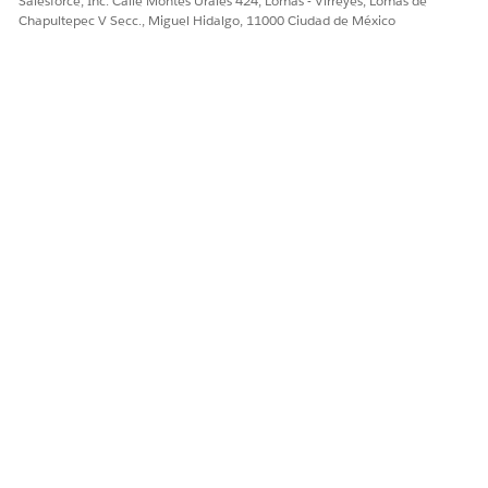
Salesforce, Inc. Calle Montes Urales 424, Lomas - Virreyes, Lomas de
Chapultepec V Secc., Miguel Hidalgo, 11000 Ciudad de México
Sí
No