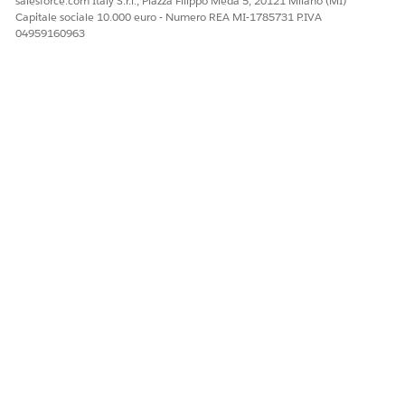
salesforce.com Italy S.r.l., Piazza Filippo Meda 5, 20121 Milano (MI)
Capitale sociale 10.000 euro - Numero REA MI-1785731 P.IVA
Sì
No
04959160963