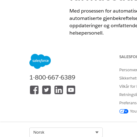
Med prosessen for automatise
automatiserte gjenbekreftelse
oppdateringer og omfattende
helsepersonell.
NØDVENDIGE UTGAVER
SALESFO
Tilgjengelig i Lightning Experie
Tilgjengelig i
Enterprise
og
Unli
Personve
tilleggslisensene: Agentforce fo
1-800-667-6389
Sikkerhet
GPT Platform, Einstein GPT Copi
Vilkår for
Når en pasients post oppdater
Retningsli
gjenbekreftelsesprosessen på
Preferans
Behandlingsprogrampåmeldin
You
Hvis bekreftelsesmodusen er 
helsepersonell etter bekreftel
Select Org
Norsk