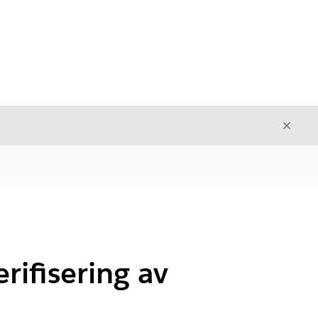
Avslut
Avslutt
rifisering av