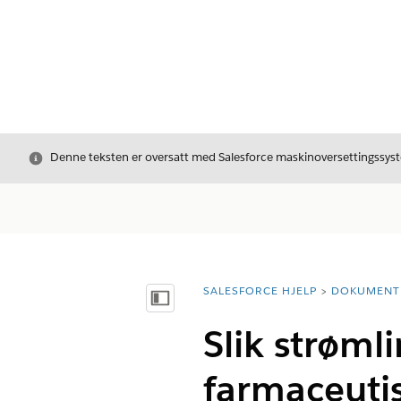
Avslutt
Denne teksten er oversatt med Salesforce maskinoversettingssyste
SALESFORCE HJELP
DOKUMENT
Du er her:
Vis innholdsfortegnelse
Slik strøml
farmaceutis