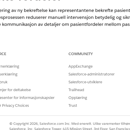
ring av ny bekreftelse kan representantene bekrefte pasient
sprosessen reduserer manuell intervensjon betydelig og sikre
 kommunikasjon av detaljer om pasientfordeler mellom pas
RCE
COMMUNITY
nce
mited
Edition med Health Cloud- eller Life Sciences Cloud-lisensen.
rnerklæring
AppExchange
r Life Sciences Cloud eller Agentforce for Health Cloud, Flex Credi
serklæring
Salesforce-administratorer
lot, Einstein GPT Trust, Genie Data Platform Starter og Einstein GP
 bruk
Salesforce-utviklere
es og bekreftes, kontrolleres pasientens fordeler automatisk 
njer for deltakelse
Trailhead
 postsiden Bekreft forespørsel om behandlingsfordel og på 
esenter for informasjonskapsler
Opplæring
ger.
r Privacy Choices
Trust
elektronisk, sendes det en e-postmelding med et sammendrag
sen.
© Copyright 2026, Salesforce.com Inc. Med enerett. Ulike varemerker tilhøre
Salesforce, Inc. Salesforce Tower, 415 Mission Street, 3rd Floor, San Francis