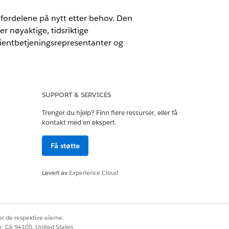
fordelene på nytt etter behov. Den
r nøyaktige, tidsriktige
ientbetjeningsrepresentanter og
SUPPORT & SERVICES
Trenger du hjelp? Finn flere ressurser, eller få
 Den er også tilgjengelig med disse
kontakt med en ekspert.
ts Measurement, Agentforce, Einstein
T Ledetekstbygger.
Få støtte
på nytt. Du kan sjekke statusen til
postsiden
Levert av
Experience Cloud
 av fordelene til pasientens
r de respektive eierne.
co, CA 94105, United States