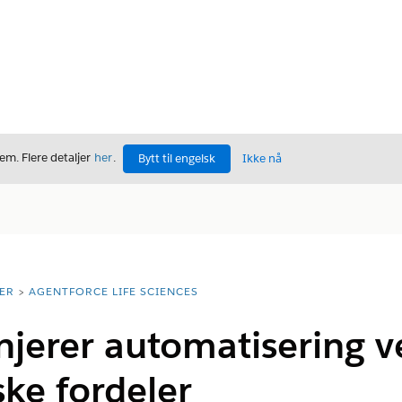
m. Flere detaljer
her
.
Bytt til engelsk
Ikke nå
ER
AGENTFORCE LIFE SCIENCES
injerer automatisering ve
ke fordeler