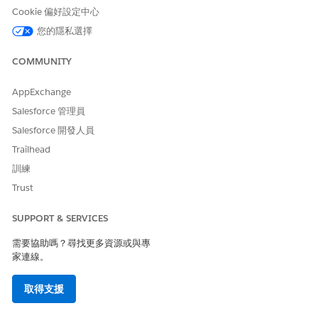
另請參照：
Cookie 偏好設定中心
透過協調流程自動化複雜流程
您的隱私選擇
建立流程
COMMUNITY
AppExchange
此文章是否解決您的問題？
Salesforce 管理員
請讓我們知道，以便我們改進！
Salesforce 開發人員
是
否
Trailhead
訓練
Trust
SUPPORT & SERVICES
需要協助嗎？尋找更多資源或與專
家連線。
取得支援