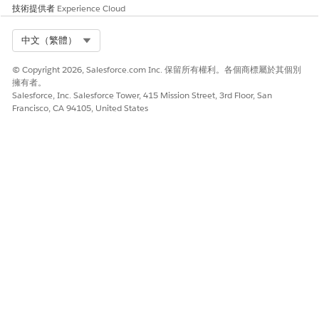
技術提供者
Experience Cloud
Select Org
中文（繁體）
© Copyright 2026, Salesforce.com Inc. 保留所有權利。各個商標屬於其個別
擁有者。
Salesforce, Inc. Salesforce Tower, 415 Mission Street, 3rd Floor, San
Francisco, CA 94105, United States