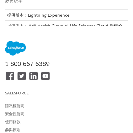
必要版本
提供版本：Lightning Experience
提供版本：具備 Health Cloud 或 Life Sciences Cloud 授權的
Enterprise
及
Unlimited
Edition。它也適用於下列附加元件授
權:Agentforce for Life Sciences Cloud 或 Agentforce for
Health Cloud、Flex Credits Metering、Agentforce 員工代理
程式、Einstein GPT 平台、Einstein GPT Copilot、Einstein
GPT Trust、Genie Data Platform Starter 和 Einstein GPT 提示
詞產生器。
1-800-667-6389
更新並驗證病患的記錄時,系統會自動重新驗證病患的福利。您可以
在「照護福利驗證要求」記錄頁面和「照護計畫註冊」記錄頁面上
檢查重新驗證流程的狀態。
如果驗證模式是電子版,則在驗證後,會傳送含益處摘要的電子郵件給
SALESFORCE
病患的醫療照護專家。
隱私權聲明
如果遺失重要詳細資料或驗證模式為手動,則病患的保險提供者會收
安全性聲明
到要求遺漏詳細資料的電子郵件。收到支付者回應後,會與病患的醫
療照護專家共用福利摘要。
使用條款
參與原則