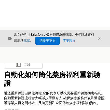
此文已使用 Salesforce 機器翻譯系統翻譯。更多詳細資料
結束
結束
結束
請參見
此處
。
切換至英文
不要現在
目錄
顯示目錄
自動化如何簡化藥房福利重新驗
證
透過重新驗證自動化流程,您的代表可以視需要重新驗證病患福利。
自動重新驗證流程會大幅減少手動介入,確保病患服務代表和醫療照
護專業人員之間精確、及時更新和全面傳達病患福利詳細資料。