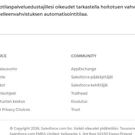
 potilaspalveluedustajillesi oikeudet tarkastella hoitotuen v
delleenvahvistuksen automatisointitilaa.
encessa
- ja
Unlimited
Edition -versioissa Health Cloud- tai Life Sciences Clo
tforce for Life Sciences Cloud tai Agentforce for Health Cloud, Flex
RCE
COMMUNITY
instein GPT Copilot, Einstein GPT Trust, Genie Data Platform Starte
alausunto
AppExchange
ote
Salesforce-pääkäyttäjät
TARVITTAVAT KÄYTTÖOIKEUDET
dot
Salesforce-kehittäjät
töjen hallinta:
Hallitse Pharmacy Etujen 
misohjeet
Trailhead
tusten keskus
Koulutus
AND
r Privacy Choices
Trust
Käytä potilastukiohjelmia 
käyttöoikeusjoukkona
© Copyright 2026, Salesforce.com Inc. Kaikki oikeudet pidätetään. Tavarame
Salesforce.com EMEA Limited, Keilaranta 1, 3rd floor 02150 Espoo Finland
Pikahaku-kenttään
ja valitse
Profiilit
.
Profiilit