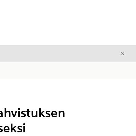
Sulje
Sulje
ahvistuksen
seksi