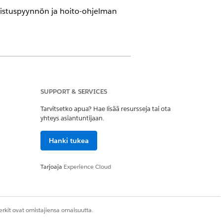
ahvistuspyynnön ja hoito-ohjelman
ud -lisenssillä. Se on saatavilla myös
 Credits Metering, Agentforce Employee
SUPPORT & SERVICES
r ja Einstein GPT Kehotteiden
Tarvitsetko apua? Hae lisää resursseja tai ota
yhteys asiantuntijaan.
Hanki tukea
vahvistus -käyttöoikeusjoukko
Tarjoaja
Experience Cloud
Ohjelman liidi -
rkit ovat omistajiensa omaisuutta.