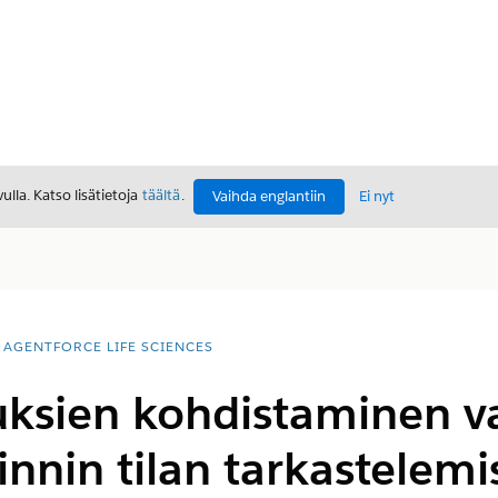
lla. Katso lisätietoja
täältä
.
Vaihda englantiin
Ei nyt
AGENTFORCE LIFE SCIENCES
uksien kohdistaminen v
nnin tilan tarkastelemi