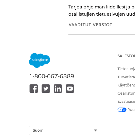
Tarjoa ohjelman liideillesi ja
osallistujien tietuesivujen uu
VAADITUT VERSIOT
Käytettävissä: Lightning Experi
Käytettävissä:
Enterprise
Edition
näillä lisäosalisensseillä: Agen
SALESFO
Agent, Einstein GPT Platform, E
rakentaja.
Tietosuoj
1-800-667-6389
Turvatied
Käyttöeh
Apteekkien etujen vahvistuspyyn
Osallistu
Evästease
You
Select Org
Suomi
Kirjoita Määritykset-valikon 