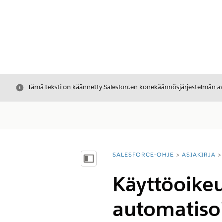
Sulje
Tämä teksti on käännetty Salesforcen konekäännösjärjestelmän avu
SALESFORCE-OHJE
ASIAKIRJA
Olet tässä:
Näytä sisällysluettelo
Käyttöoike
automatisoi