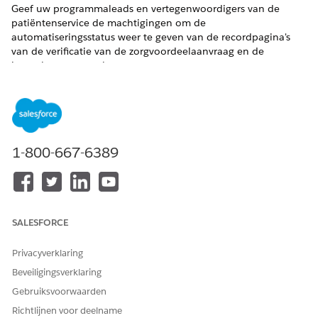
Geef uw programmaleads en vertegenwoordigers van de
patiëntenservice de machtigingen om de
automatiseringsstatus weer te geven van de recordpagina's
van de verificatie van de zorgvoordeelaanvraag en de
ingeschrevene van het zorgprogramma.
VEREISTE EDITIONS
Beschikbaar in: Lightning Experience
Beschikbaar in:
Enterprise
en
Unlimited
Edition met de
1-800-667-6389
Health Cloud of Life Sciences Cloud licentie. Het is ook
beschikbaar met deze uitbreidingslicenties: Agentforce for
Life Sciences Cloud of Agentforce for Health Cloud, Flex
Credits Meting, Agentforce Employee Agent, Einstein GPT
Platform, Einstein GPT Copilot, Einstein GPT Trust, Genie
SALESFORCE
Data Platform Starter en Einstein GPT
Aanwijzingensamensteller.
Privacyverklaring
BENODIGDE GEBRUIKERSMACHTIGINGEN
Beveiligingsverklaring
Gebruiksvoorwaarden
Als u verificatieverzoeken
Machtigingenset Verificatie
voor apotheekvoordelen
van voordelen van apotheek
Richtlijnen voor deelname