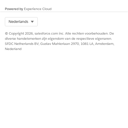
Powered by
Experience Cloud
Select Org
Nederlands
HEEFT DIT ARTIKEL UW PROBLEEM OPGELOST?
Laat ons weten wat we kunnen doen om te verbeteren!
© Copyright 2026, salesforce.com inc. Alle rechten voorbehouden. De
diverse handelsmerken zijn eigendom van de respectieve eigenaren.
Ja
Nee
SFDC Netherlands BV, Gustav Mahlerlaan 2970, 1081 LA, Amsterdam,
Nederland