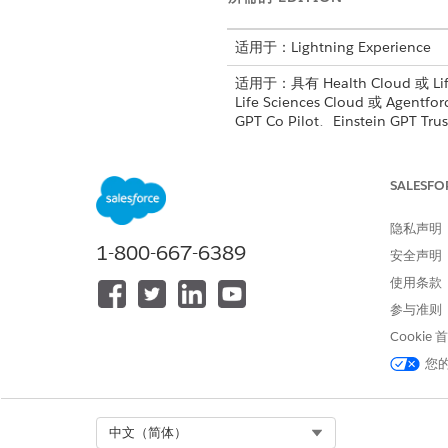
适用于：Lightning Experience
适用于：具有 Health Cloud 或 Lif
Life Sciences Cloud 或 Agentf
GPT Co Pilot、Einstein GPT T
SALESFO
管理药房福利验证请求：
隐私声明
1-800-667-6389
安全声明
使用条款
参与准则
从“设置”中，在快速查找框中输
Cookie
选择与计划潜在客户关联的简档
您
单击
编辑
。
在“管理权限”下，选择
查看自动
在标准对象权限下，提供对流编
保存更改。
Select Org
中文（简体）