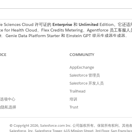
e Sciences Cloud 许可证的
Enterprise
和
Unlimited
Edition。它还适
orce for Health Cloud、Flex Credits Metering、Agentforce 员工客服人
rust、Genie Data Platform Starter 和 Einstein GPT 提示生成器生成器。
所需用户权限
RCE
COMMUNITY
管理医药权益验证权限集
AppExchange
与
Salesforce 管理员
以计划潜在客户权限集身份
Salesforce 开发人员
Trailhead
入
，然后选择
简档
。
简档
 首选项中心
培训
。
的隐私选择
Trust
化应用程序
中的编配。
配实例相关对象的查看所有记录访问权限。
© Copyright 2026, Salesforce.com Inc. 公司版权所有。保留所
Salesforce, Inc. Salesforce Tower, 415 Mission Street, 3rd Floor, San Francis