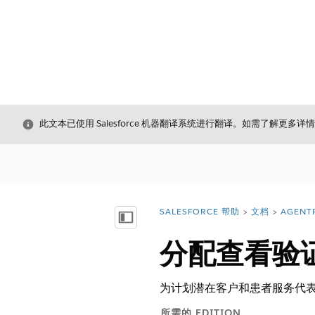
关闭
此文本已使用 Salesforce 机器翻译系统进行翻译。如需了解更多详
SALESFORCE 帮助
文档
AGENT
您在此处：
显示目录
分配查看验
为计划潜在客户和患者服务代
所需的 EDITION