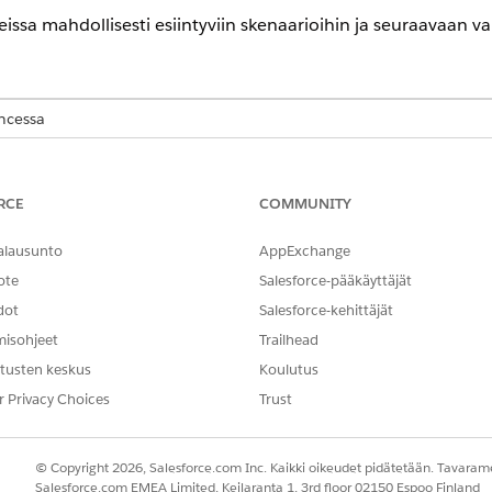
eissa mahdollisesti esiintyviin skenaarioihin ja seuraavaan v
encessa
- ja
Unlimited
Edition -versioissa Health Cloud- tai Life Sciences Clo
tforce for Life Sciences Cloud tai Agentforce for Health Cloud, Flex
instein GPT Copilot, Einstein GPT Trust, Genie Data Platform Starte
RCE
COMMUNITY
alausunto
AppExchange
VAIHEEN NIMI
SKENAARIO
ote
Salesforce-pääkäyttäjät
Lähetä sähköposti
Jos et lähetä sähköpostia
dot
Salesforce-kehittäjät
Agentforcen avulla Salesforc
misohjeet
Trailhead
pääkäyttäjäsi määrittämässä
ajanjaksossa, sähköpostin
tusten keskus
Koulutus
lähetystoiminto aikakatkaist
r Privacy Choices
Trust
Potilaan vastauksen
Jos potilas ei vastaa arviointi
odottaminen
pääkäyttäjäsi määrittämän
© Copyright 2026, Salesforce.com Inc. Kaikki oikeudet pidätetään. Tavarame
ajanjakson sisällä, potilaan
Salesforce.com EMEA Limited, Keilaranta 1, 3rd floor 02150 Espoo Finland