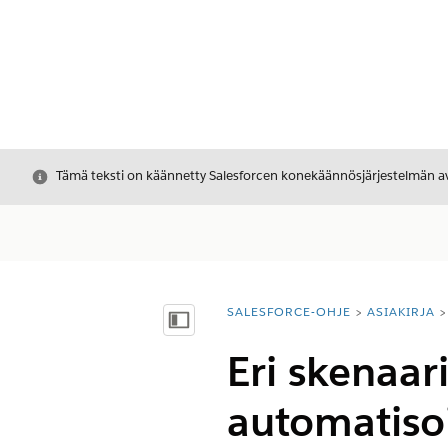
Sulje
Tämä teksti on käännetty Salesforcen konekäännösjärjestelmän avu
SALESFORCE-OHJE
ASIAKIRJA
Olet tässä:
Näytä sisällysluettelo
Eri skenaar
automatiso