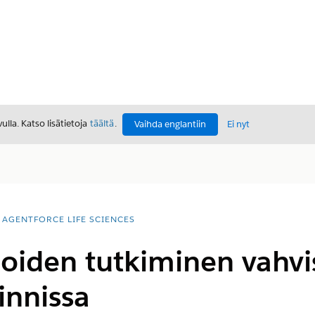
lla. Katso lisätietoja
täältä
.
Vaihda englantiin
Ei nyt
AGENTFORCE LIFE SCIENCES
ioiden tutkiminen vahv
innissa