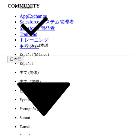
COMMUNITY
Italiano
AppExchange
Salesforce システム管理者
Salesforce 開発者
環境
Trailhead
トレーニング
Select Org
日本語
トラスト
Español (México)
日本語
Español
すべてクリア
完了
中文 (简体)
中文（繁體）
한국어
Русский
Português (Brasil)
Suomi
Dansk