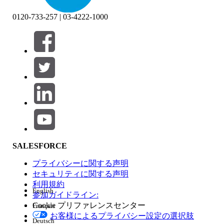
0120-733-257 | 03-4222-1000
絞り込み条件 (0)
絞り込み条件を選択
追加
製品エリア
SALESFORCE
機能の影響
プライバシーに関する声明
セキュリティに関する声明
利用規約
English
参加ガイドライン:
Cookie プリファレンスセンター
Français
エディション
お客様によるプライバシー設定の選択肢
Deutsch