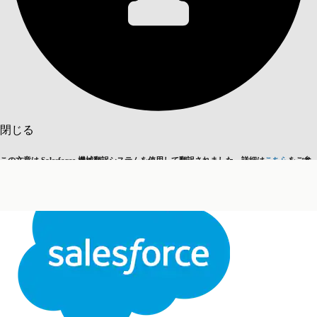
目次を表示
目次
検索
閉じる
この文章は Salesforce 機械翻訳システムを使用して翻訳されました。詳細は
こちら
をご参
英語に切り替える
今はしません
照ください。
閉じる
閉じる