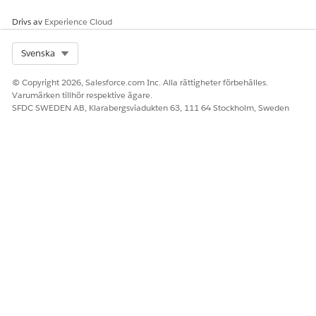
Organisationsomfattande e-postadresser
Drivs av
Experience Cloud
Select Org
Svenska
LÖSTE DENNA ARTIKEL DITT PROBLEM?
© Copyright 2026, Salesforce.com Inc. Alla rättigheter förbehålles.
Berätta för oss vad vi kan förbättra!
Varumärken tillhör respektive ägare.
SFDC SWEDEN AB, Klarabergsviadukten 63, 111 64 Stockholm, Sweden
Ja
Nej