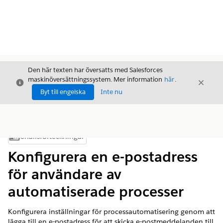
Den här texten har översatts med Salesforces
maskinöversättningssystem. Mer information
här
.
Stäng
Stäng
Stäng
Byt till engelska
Inte nu
Innehållsförteckningar
Visa innehållsförteckning
Konfigurera en e-postadress
för användare av
automatiserade processer
Konfigurera inställningar för processautomatisering genom att
lägga till en e-postadress för att skicka e-postmeddelanden till