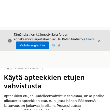
Tämä teksti on käännetty Salesforcen
konekäännösjärjestelmän avulla. Katso lisätietoja
täältä
.
Sulje
Sulje
Sulje
Vaihda englantiin
Ei nyt
Sisällysluettelo
Näytä sisällysluettelo
Käytä apteekkien etujen
vahvistusta
Apteekkien etujen uudelleenvahvistus tarkastaa, onko potilas
oikeutettu apteekkien etuuksiin, jotta hänen lääkkeensä
kattavuus on jatkuvaa ja oikein. Prosessi auttaa