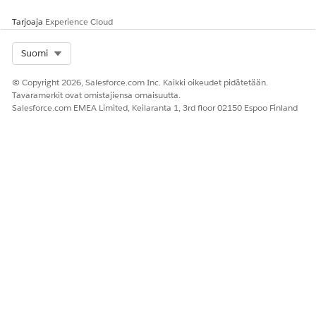
Eri skenaarioiden tutkiminen vahvistuksen
automatisoinnissa
Tarjoaja
Experience Cloud
Tutustu orkestroinnin eri vaiheissa mahdollisesti esiintyviin
skenaarioihin ja seuraavaan vaiheeseen.
Select Org
Suomi
© Copyright 2026, Salesforce.com Inc. Kaikki oikeudet pidätetään.
Tavaramerkit ovat omistajiensa omaisuutta.
Salesforce.com EMEA Limited, Keilaranta 1, 3rd floor 02150 Espoo Finland
RATKAISIKO TÄMÄ ARTIKKELI ONGELMASI?
Anna palautetta, jotta voimme kehittyä!
Kyllä
Ei