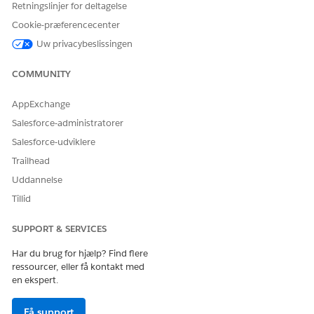
forløbsbrugertilladelse
Retningslinjer for deltagelse
Cookie-præferencecenter
OG
Uw privacybeslissingen
Tilladelsen Tilpas applikation
OG
COMMUNITY
Brugertilladelsen Rediger alle
AppExchange
data
Salesforce-administratorer
Brug af
Tilladelsessættet Bruger af
Salesforce-udviklere
databehandlingssystemer:
Datapipelines-base
Trailhead
Hvis du vil administrere
Tilladelsessættet Administrer
Uddannelse
anmodninger om bekræftelse
Fordelsbekræftelse for apotek
af farmaceutiske fordele:
Tillid
OG
Få adgang til Patient
SUPPORT & SERVICES
Support-programmer som et
Har du brug for hjælp? Find flere
programemnetilladelsessæt
ressourcer, eller få kontakt med
en ekspert.
Hvis du som et programemne vil køre skærmforløbet Start
fordelsbekræftelse, skal du bruge handlingen Bekræft
Få support