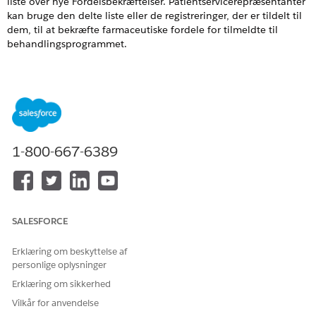
liste over nye Fordelsbekræftelser. Patientservicerepræsentanter
kan bruge den delte liste eller de registreringer, der er tildelt til
dem, til at bekræfte farmaceutiske fordele for tilmeldte til
behandlingsprogrammet.
EDITIONSHEADING
Tilgængelig i: Lightning Experience
Tilgængelig i:
Enterprise
og
Unlimited
Edition med Health
Cloud- eller Life Sciences Cloud-licensen. Den er også
1-800-667-6389
tilgængelig med disse tilføjelsesprogramlicenser: Agentforce
for Life Sciences Cloud eller Agentforce for Health Cloud, Flex
Credits Metering, Agentforce medarbejderagent, Einstein GPT
Platform, Einstein GPT Copilot, Einstein GPT Trust, Genie Data
Platform Starter og Einstein GPT Promptkonstruktør.
SALESFORCE
BRUGERTILLADELSER PÅKRÆVET
Erklæring om beskyttelse af
Hvis du vil bruge forløb:
Brugertilladelsen Kør forløb
personlige oplysninger
OG
Erklæring om sikkerhed
Vilkår for anvendelse
Administrer