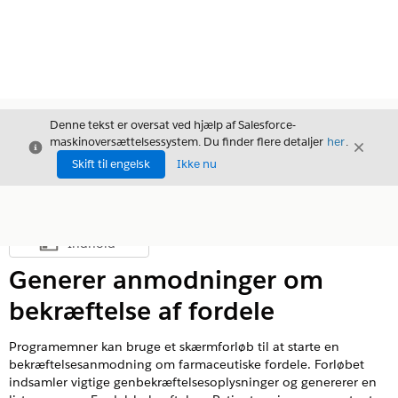
Denne tekst er oversat ved hjælp af Salesforce-
maskinoversættelsessystem. Du finder flere detaljer
her
.
Luk
Luk
Luk
Skift til engelsk
Ikke nu
Indhold
Vis indholdsfortegnelse
Generer anmodninger om
bekræftelse af fordele
Programemner kan bruge et skærmforløb til at starte en
bekræftelsesanmodning om farmaceutiske fordele. Forløbet
indsamler vigtige genbekræftelsesoplysninger og genererer en