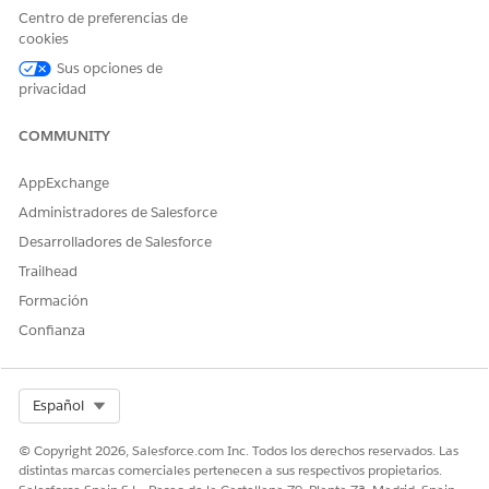
Y
Centro de preferencias de
cookies
Permiso de usuario
Gestionar flujo
Sus opciones de
privacidad
Y
COMMUNITY
Permiso de usuario
Personalizar aplicación
AppExchange
Y
Administradores de Salesforce
Permiso de usuario
Desarrolladores de Salesforce
Modificar todos los datos
Trailhead
Para utilizar motores de
Conjunto de permisos
Formación
procesamiento de datos:
Usuario base de
Canalizaciones de datos
Confianza
Para gestionar solicitudes de
Conjunto de permisos
reverificación de beneficios
Gestionar Verificación de
Select Org
Español
de farmacia:
beneficios farmacéuticos
Y
© Copyright 2026, Salesforce.com Inc. Todos los derechos reservados. Las
distintas marcas comerciales pertenecen a sus respectivos propietarios.
Acceder a programas de