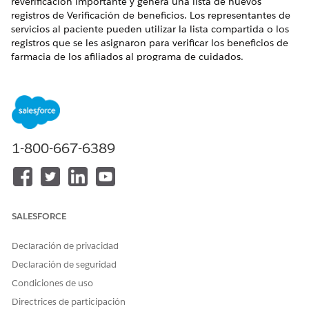
reverificación importante y genera una lista de nuevos
registros de Verificación de beneficios. Los representantes de
servicios al paciente pueden utilizar la lista compartida o los
registros que se les asignaron para verificar los beneficios de
farmacia de los afiliados al programa de cuidados.
EDICIONES NECESARIAS
Disponible en: Lightning Experience
Disponible en: Ediciones
Enterprise
y
Unlimited
con
1-800-667-6389
licencia Health Cloud o Life Sciences Cloud. También está
disponible con estas licencias complementarias: Agentforce
for Life Sciences Cloud o Agentforce for Health Cloud, Flex
Credits Metering, Agentforce Employee Agent, Einstein GPT
Platform, Einstein GPT Copilot, Einstein GPT Trust, Genie
Data Platform Starter y Einstein GPT Generador de
SALESFORCE
solicitudes.
Declaración de privacidad
PERMISOS DE USUARIO NECESARIOS
Declaración de seguridad
Para utilizar flujos:
Permiso de usuario Ejecutar
Condiciones de uso
flujos
Directrices de participación