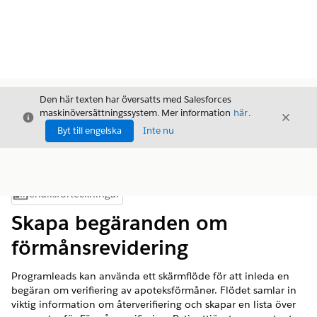
Den här texten har översatts med Salesforces
maskinöversättningssystem. Mer information
här
.
Stäng
Stäng
Stäng
Byt till engelska
Inte nu
Innehållsförteckningar
Visa innehållsförteckning
Skapa begäranden om
förmånsrevidering
Programleads kan använda ett skärmflöde för att inleda en
begäran om verifiering av apoteksförmåner. Flödet samlar in
viktig information om återverifiering och skapar en lista över