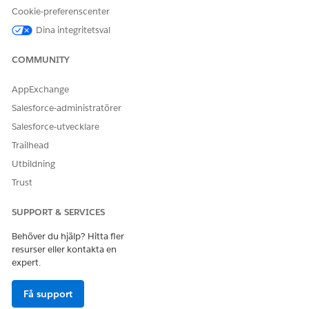
Användarbehörigheten
Cookie-preferenscenter
Hantera flöde
Dina integritetsval
OCH
COMMUNITY
Användarbehörigheten
Anpassa program
AppExchange
OCH
Salesforce-administratörer
Användarbehörigheten
Salesforce-utvecklare
Ändra alla data
Trailhead
Använda
Behörighetsuppsättningen
Utbildning
databearbetningsmotorer:
Användare av
datapipelinebas
Trust
Hantera begäranden om
Behörighetsuppsättningen
SUPPORT & SERVICES
verifiering av
Hantera Förmånsverifiering
apoteksförmåner:
på apotek
Behöver du hjälp? Hitta fler
resurser eller kontakta en
OCH
expert.
Åtkomst till
patientsupportprogram som
Få support
en behörighetsuppsättning