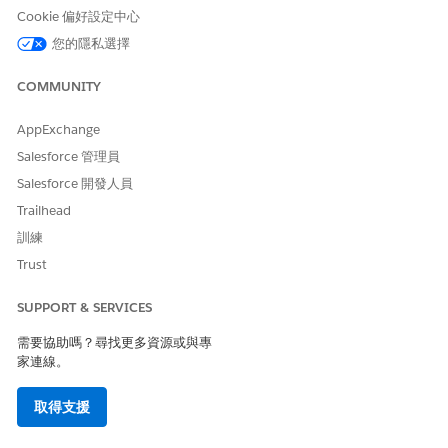
「修改所有資料」使用者權限
Cookie 偏好設定中心
您的隱私選擇
若要使用資料處理引擎:
「資料銷售管道庫使用者」權
限集
COMMUNITY
若要管理藥物福利重新驗證要
「管理藥房福利驗證」權限集
求:
AppExchange
和
Salesforce 管理員
以「計畫商機」權限集存取病
Salesforce 開發人員
患支援計畫
Trailhead
身為計畫負責人,若要執行「起始福利重設驗證」畫面流程,請使
訓練
用照護計畫記錄上的「重新驗證藥房福利」動作。
Trust
新增所需資料,然後按一下「
下一步
」。
SUPPORT & SERVICES
需要協助嗎？尋找更多資源或與專
家連線。
如果選取的結束日期為今天,則只會處理今天日期之前存
備註
取得支援
在的記錄。