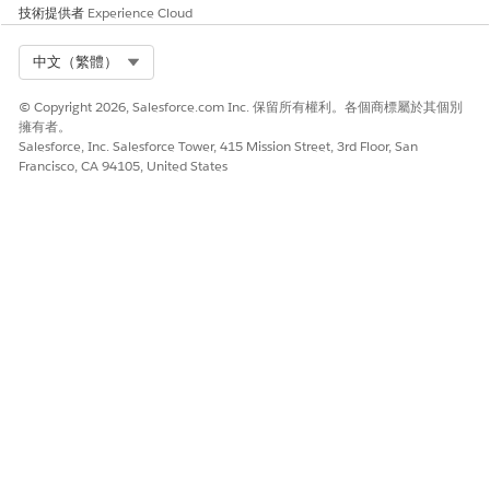
技術提供者
Experience Cloud
顯示一則通知,表示藥物福利重新驗證要求已完成。
管理新的照護福利驗證要求記錄。
Select Org
中文（繁體）
準備要重新驗證的記錄狀態為「待處理」。
身為計畫負責人,若要將記錄傳送給病患服務代表進行處理,
© Copyright 2026, Salesforce.com Inc. 保留所有權利。各個商標屬於其個別
請共用待處理記錄的清單檢視,或直接將待處理要求指派給病
擁有者。
患服務代表。
Salesforce, Inc. Salesforce Tower, 415 Mission Street, 3rd Floor, San
身為病患服務代表,請存取共用清單或指派給您的待處理記
Francisco, CA 94105, United States
錄。接著開啟照護計畫登記者記錄,然後按一下「福利驗證」
索引標籤。若要調整涵蓋範圍福利,請在「福利摘要」區段
中,按一下「
編輯福利
」動作,然後編輯涵蓋範圍福利。
如果畫面流程未根據您指定的日期範圍建立照護福利驗
備註
證要求記錄,請將日期範圍的結束日期延長為 1 或 2 天。例
如,請指定 1 月 11 日或 1 月 12 日,而非將 1 月 10 日指定
為結束日期。
如果網路連線等問題阻止完成藥房福利重新驗證要求,則新記錄