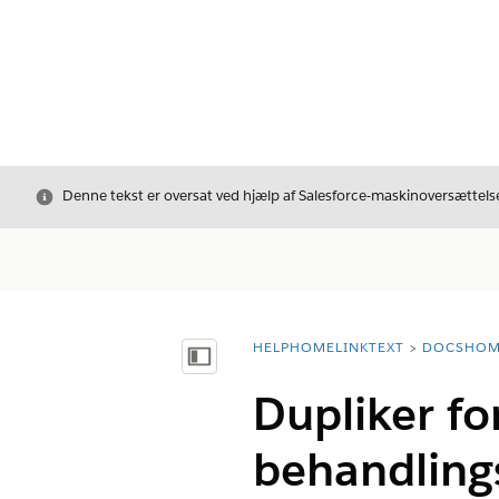
Luk
Denne tekst er oversat ved hjælp af Salesforce-maskinoversættelse
HELPHOMELINKTEXT
DOCSHOM
breadcrumbDescription
Vis indholdsfortegnelse
Dupliker fo
behandling