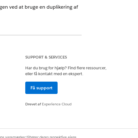
en ved at bruge en duplikering af
enser og Agentforce for Life Sciences
tein GPT Platform, Einstein GPT
SUPPORT & SERVICES
Har du brug for hjælp? Find flere ressourcer,
eller få kontakt med en ekspert.
Få support
Drevet af
Experience Cloud
rammer ved brug af Einstein
ige varemærker tilhører deres respektive ejere.