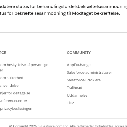
datere status for behandlingsfordelsbekræftelsesanmodning
tus for bekræftelsesanmodning til Modtaget bekræftelse.
nce
grænsede
versioner med Health Cloud- eller Life Sciences Cloud-lic
th Cloud, Flex Credits Metering, Agentforce Medarbejderagent, Eins
RCE
COMMUNITY
nstruktør-tilføjelseslicenser
 om beskyttelse af personlige
AppExchange
er
BRUGERTILLADELSER PÅKRÆVET
Salesforce-administratorer
 om sikkerhed
Salesforce-udviklere
 forløb:
Administrer forløb
r anvendelse
Trailhead
OG
njer for deltagelse
Uddannelse
ræferencecenter
Få adgang til patientprog
Tillid
privacybeslissingen
OG
Kontekstservicebruger
© Copyright 2026, Salesforce.com Inc. Alle rettigheder forbeholdes. Forskell