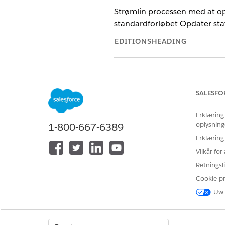
Strømlin processen med at op
standardforløbet Opdater sta
EDITIONSHEADING
Tilgængelig i: Lightning Experie
Tilgængelig i:
Enterprise
og
Ube
Cloud eller Agentforce for Heal
SALESFO
Copilot og Einstein GPT Promptko
Erklæring
oplysning
1-800-667-6389
Erklæring
Hvis du vil duplikere og aktivere
Vilkår fo
Retningsli
Cookie-p
Uw 