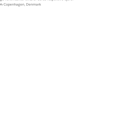
604 Copenhagen, Denmark
telse
belon
loud Starter (For Life Sciences
ættet Health Cloud Foundation