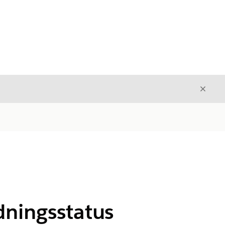
Luk
Luk
ningsstatus