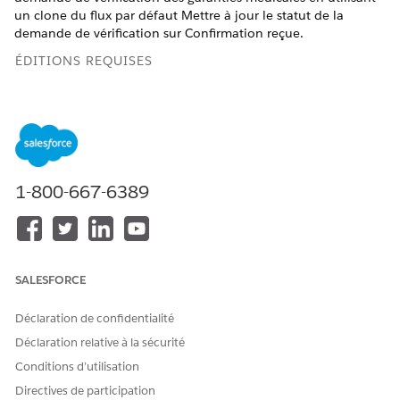
un clone du flux par défaut Mettre à jour le statut de la
demande de vérification sur Confirmation reçue.
ÉDITIONS REQUISES
Disponible avec : Lightning Experience
Disponible avec : les éditions
Enterprise
et
Unlimited
avec
les licences Health Cloud ou Life Sciences Cloud et les
licences complémentaires Agentforce pour Life Sciences
Cloud ou Agentforce pour Health Cloud, Flex Credits
1-800-667-6389
Metering, Agentforce Employee, Einstein GPT Platform,
Einstein GPT Copilot et Einstein GPT Générateur de
répliques
AUTORISATIONS UTILISATEUR REQUISES
SALESFORCE
Pour cloner et activer des
Gérer le flux
Déclaration de confidentialité
flux :
ET
Déclaration relative à la sécurité
Accès aux programmes de
Conditions d’utilisation
support des patients en
Directives de participation
utilisant Einstein