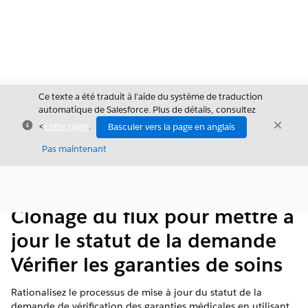
Ce texte a été traduit à l’aide du système de traduction
automatique de Salesforce. Plus de détails, consultez
Fermer
Ferme
<
cette page
.
Basculer vers la page en anglais
Fermer
Pas maintenant
Table des
Afficher la table des matières
matières
Clonage du flux pour mettre à
jour le statut de la demande
Vérifier les garanties de soins
Rationalisez le processus de mise à jour du statut de la
demande de vérification des garanties médicales en utilisant