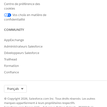
Centre de préférence des
ET
cookies
Vos choix en matière de
Utilisateur du service de
confidentialité
contexte
ET
COMMUNITY
Gestion de la vérification
des prestations
AppExchange
pharmaceutiques
Administrateurs Salesforce
ET
Développeurs Salesforce
Trailhead
Utilisateur du modèle
d'invite
Formation
Confiance
ET
Ensemble d'autorisations
Health Cloud Starter (For
Select Org
Français
Life Sciences Cloud) OR
Health Cloud Foundation
© Copyright 2026, Salesforce.com Inc. Tous droits réservés. Les autres
(For Health Cloud)
marques appartiennent à leurs propriétaires respectifs.