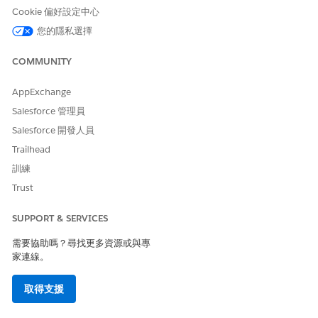
管理藥房福利驗證
Cookie 偏好設定中心
和
您的隱私選擇
提示範本使用者
COMMUNITY
和
AppExchange
Health Cloud Starter (For
Salesforce 管理員
Life Sciences Cloud) 權限集
或 Health Cloud Foundation
Salesforce 開發人員
(For Health Cloud) 權限集
Trailhead
訓練
進入「設定」，在「快速尋找」方塊中，輸入
，然後選取
流程
「
流程
」。
Trust
選取「
將驗證要求狀態更新為已收到確認流程
」。
按一下「
儲存為新流程」
。
SUPPORT & SERVICES
輸入複本的標籤、API 名稱和描述。
需要協助嗎？尋找更多資源或與專
儲存您的變更,然後啟用流程。
家連線。
取得支援
此文章是否解決您的問題？