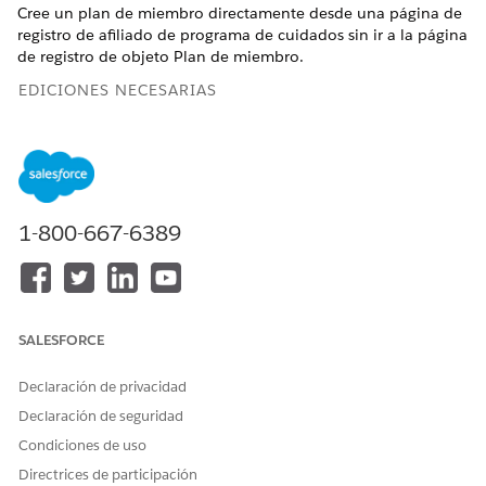
Cree un plan de miembro directamente desde una página de
registro de afiliado de programa de cuidados sin ir a la página
de registro de objeto Plan de miembro.
EDICIONES NECESARIAS
Disponible en: Lightning Experience
Disponible en: Ediciones
Enterprise
y
Unlimited
con Life
Sciences Cloud o Health Cloud
1-800-667-6389
PERMISOS DE USUARIO NECESARIOS
Para crear un plan de
Conjunto de permisos
miembro
Gestionar Verificación de
beneficios farmacéuticos
SALESFORCE
Asegúrese de que su administrador de Salesforce creó la ficha
Declaración de privacidad
Verificación de beneficios de farmacia en la página de registro
de afiliado del programa de cuidados. Esta ficha almacena el
Declaración de seguridad
componente Flexcard PharmacyBenefitsVerification, que
Condiciones de uso
incluye el botón Agregar plan de miembro. Para obtener más
Directrices de participación
información, consulte
Agregar Verificación de beneficios