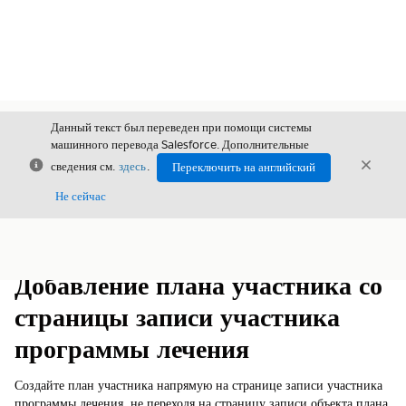
Данный текст был переведен при помощи системы
машинного перевода Salesforce. Дополнительные
Закрыть
Закры
сведения см.
здесь
.
Переключить на английский
Закрыт
Не сейчас
Содержание
Показать содержание
Добавление плана участника со
страницы записи участника
программы лечения
Создайте план участника напрямую на странице записи участника
программы лечения, не переходя на страницу записи объекта плана