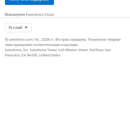
закройте вкладку и нажмите «
Обновить
».
В контексте отображается новый план участника, связанный с
Используется
Experience Cloud
участником программы лечения.
Теперь вы можете инициировать запрос Проверки преимуществ
Select Org
Русский
аптеки относительно этого недавно добавленного плана участника.
© salesforce.com, inc., 2026 гг. Все права защищены. Упомянутые товарные
знаки принадлежат соответствующим владельцам.
Salesforce, Inc. Salesforce Tower, 415 Mission Street, 3rd Floor, San
Francisco, CA 94105, United States
ЭТА СТАТЬЯ РЕШИЛА ВАШУ ПРОБЛЕМУ?
Оставьте свой отзыв, чтобы мы могли стать лучше!
Да
Нет