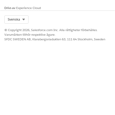
associerad med den registrerade i vårdprogrammet i sitt
Drivs av
Experience Cloud
sammanhang.
Du kan nu inleda en begäran om Förmånsverifiering för
Select Org
Svenska
apotek mot denna nyligen tillagda medlemsplan.
© Copyright 2026, Salesforce.com Inc. Alla rättigheter förbehålles.
Varumärken tillhör respektive ägare.
SFDC SWEDEN AB, Klarabergsviadukten 63, 111 64 Stockholm, Sweden
LÖSTE DENNA ARTIKEL DITT PROBLEM?
Berätta för oss vad vi kan förbättra!
Ja
Nej