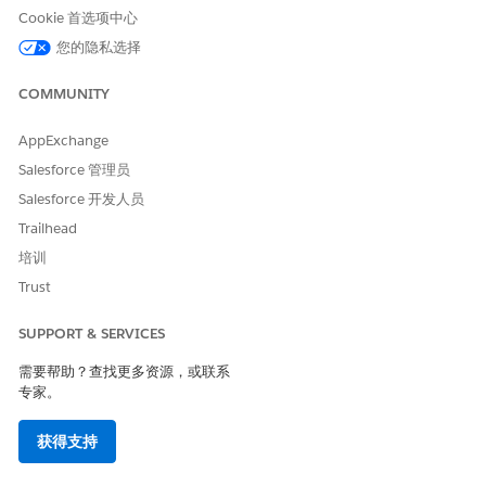
Cookie 首选项中心
您的隐私选择
药房权益验证选项卡名称因 Salesforce 组织的管理员设
备注
COMMUNITY
置而异。
AppExchange
Salesforce 管理员
单击添加成员计划，将打开一个新选项卡，用于添加新成员计
划。添加新成员计划后，单击保存，关闭选项卡并单击
刷新
。
Salesforce 开发人员
您可以在上下文中看到与护理计划登记者相关联的新添加的成员
Trailhead
计划。
培训
您现在可以针对此新添加的会员计划发起药房权益验证请求。
Trust
SUPPORT & SERVICES
本文章是否解决您的问题？
需要帮助？查找更多资源，或联系
请与我们共享您的想法，以便我们进行改进！
专家。
是
否
获得支持