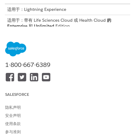
适用于：Lightning Experience
适用于：带有 Life Sciences Cloud 或 Health Cloud
的
Enterprise
和
Unlimited
Edition
所需用户权限
创建成员计划
管理医药权益验证权限集
请确保您的 Salesforce 管理员已在护理计划登记者记录页面上创建
1-800-667-6389
“药房福利验证”选项卡。此选项卡存储
PharmacyBenefitsVerification Flexcard 组件，其中包含“添加成
员计划”按钮。要了解更多信息,请参阅将
医药权益验证添加到护理计
划登记者记录页面
。
SALESFORCE
按照这些简单的步骤，直接从护理计划登记者记录页面创建成员计
划，而无需转到成员计划对象记录页面。
隐私声明
从应用程序启动程序中，查找并选择
护理计划登记者
。
安全声明
选择护理计划登记者。
使用条款
在医药权益验证选项卡上，单击
添加成员计划
。
参与准则