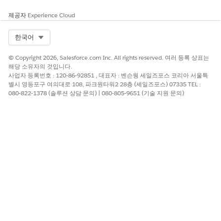
제공자
Experience Cloud
Select Org
한국어
이 기능은 활성화된 계약 전반에서 활성화된 제품에 대한 거
팁
© Copyright 2026, Salesforce.com Inc. All rights reserved. 여러 등록 상표는
의 실시간 소비 데이터를 제공하는 무료 계정 관리 도구인
해당 소유자의 것입니다.
Digital Wallet 액세스할 수 있습니다. Digital Wallet 액세스하
사업자 등록번호 : 120-86-92851 , 대표자 : 벤슨웡 세일즈포스 코리아 서울특
고 조직의 사용량을 추적합니다. 자세한 내용은
Digital Wallet
을
별시 영등포구 여의대로 108, 파크원타워2 28층 (세일즈포스) 07335 TEL :
참조하십시오.
080-822-1378 (솔루션 상담 문의) | 080-805-9651 (기술 지원 문의)
DIGITA
사용 유
설명
노트
L
형
WALLET
Einstein
표준
게이트웨이에서
이 사용 유형은 계
요청
Einstein
Salesforce LLM을
량되지 않은 인적
요청
사용하는 경우 LLM
컨텍스트 사용으로
게이트웨이에 대한
자격을 부여하는 생
호출 횟수를 기반으
성형 AI 작업과 연
로 사용량이 계산됩
결되어 있는 경우
니다.
요금이 청구되지 않