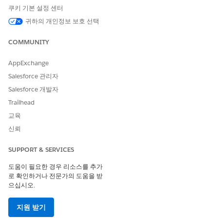
Agentforce for Pharmacy Benefits Reverification은
대규모 언어
쿠키 기본 설정 센터
모델 지원
에 설명된 대로 Salesforce 생성형 AI 플랫폼에서 지원되
귀하의 개인정보 보호 선택
는 모델을 지원합니다.
COMMUNITY
Einstein 트러스트 레이어 서비스 지원
Agentforce for Pharmacy Benefits Reverification은
Einstein
AppExchange
Trust Layer
에 설명된 대로 Salesforce 생성형 AI 플랫폼에서 제공
Salesforce 관리자
되는 Trust Layer 서비스를 지원합니다. 조직에서 활성화되고
Salesforce 개발자
Agentforce for Pharmacy Benefits Reverification에 사용할 수 있
는 Einstein Trust Layer 서비스에 대해 시스템 관리자에게 문의하
Trailhead
십시오.
교육
AI 에이전트를 사용하는 Life Sciences 기능은
Trust 및 Agentforce
신뢰
를 참조하십시오.
SUPPORT & SERVICES
Agentforce for Pharmacy Benefits 재확인에 대한 청구 고
려 사항
도움이 필요한 경우 리소스를 추가
로 확인하거나 전문가의 도움을 받
초안 또는 수정 이메일 및 혜택 재확인에 대한 환자 응답 요약 작업
으십시오.
을 사용하면 크레딧 소비에 영향을 미칩니다. 해당 작업은 Einstein
요청에 의존하며 Agentforce 통해 생성형 AI를 호출하여 이메일 초
지원 받기
안을 작성하고 환자 응답을 요약합니다.