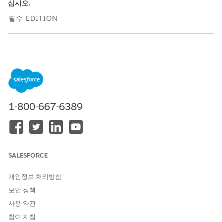
십시오.
필수 EDITION
지원 제품: Health Cloud 또는 Life Sciences Cloud 라이센스와
Life Sciences Cloud용 Agentforce 또는 Health Cloud용
Agentforce, Flex Credits Metering, Agentforce 직원 에이전트,
Genie Data 플랫폼, Einstein GPT 플랫폼, Einstein GPT
Copilot 및 Einstein GPT 빌더 추가 라이센스가 포함된
엔터프라
1-800-667-6389
이즈
및
무제한
에디션
기능 언어 및 로캘 지원
Agentforce for Life Sciences는 이 로캘에서 영어를 지원합니다.
SALESFORCE
로캘
코드
개인정보 처리방침
영어(미국)
en_US
보안 정책
사용 약관
기능 대규모 언어 모델 지원
참여 지침