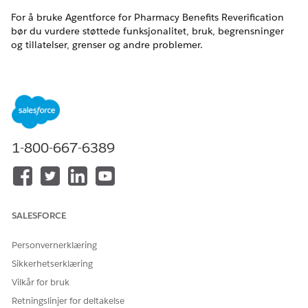
For å bruke Agentforce for Pharmacy Benefits Reverification
bør du vurdere støttede funksjonalitet, bruk, begrensninger
og tillatelser, grenser og andre problemer.
NØDVENDIGE UTGAVER
Tilgjengelig i
Enterprise
og
Ubegrenset
utgave med Health
Cloud- eller Life Sciences Cloud-lisenser og Agentforce for
1-800-667-6389
Life Sciences Cloud eller Agentforce for Health Cloud, Flex
Credits Metering, Agentforce Employee Agent, Genie Data-
plattform, Einstein GPT Platform, Einstein GPT Copilot og
Einstein GPT Ledetekstbygger-tilleggslisenser
SALESFORCE
Støtte for funksjonsspråk og nasjonale innstillinger
Agentforce for Life Sciences støtter engelsk i denne nasjonale
Personvernerklæring
innstillingen.
Sikkerhetserklæring
Vilkår for bruk
LOKAL
KODE
Retningslinjer for deltakelse