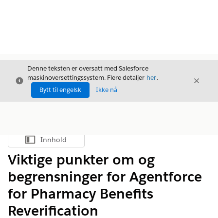
Denne teksten er oversatt med Salesforce
maskinoversettingssystem. Flere detaljer
her
.
Avslutt
Avslut
Avslutt
Bytt til engelsk
Ikke nå
Innhold
Vis innholdsfortegnelse
Viktige punkter om og
begrensninger for Agentforce
for Pharmacy Benefits
Reverification