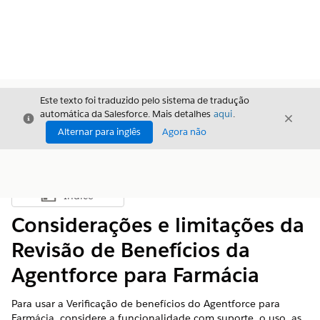
Este texto foi traduzido pelo sistema de tradução
automática da Salesforce. Mais detalhes
aqui
.
Fechar
Fecha
Fechar
Alternar para inglês
Agora não
Índice
Mostrar índice
Considerações e limitações da
Revisão de Benefícios da
Agentforce para Farmácia
Para usar a Verificação de benefícios do Agentforce para
Farmácia, considere a funcionalidade com suporte, o uso, as