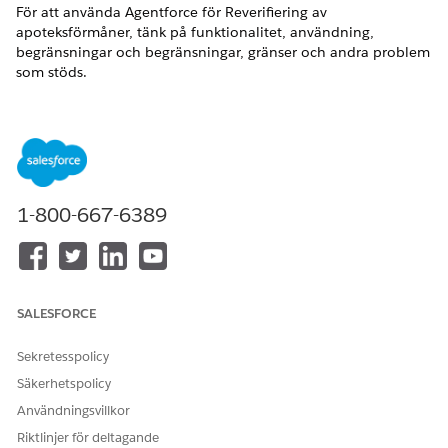
För att använda Agentforce för Reverifiering av
apoteksförmåner, tänk på funktionalitet, användning,
begränsningar och begränsningar, gränser och andra problem
som stöds.
VERSIONER SOM KRÄVS
Tillgängliga i: Tilläggslicenserna
Enterprise
och
Unlimited
Editions med licenserna Health Cloud eller Life Sciences
1-800-667-6389
Cloud och Agentforce för Life Sciences Cloud, Flex Credits
Metering, Agentforce Employee Agent, Genie Data
Platform, Einstein GPT Platform, Einstein GPT Copilot och
Einstein GPT Promptbyggare
SALESFORCE
Stöd för funktionsspråk och plats
Sekretesspolicy
Agentforce för Life Sciences har stöd för engelska på denna
plats.
Säkerhetspolicy
Användningsvillkor
LOCALE
CODE
Riktlinjer för deltagande