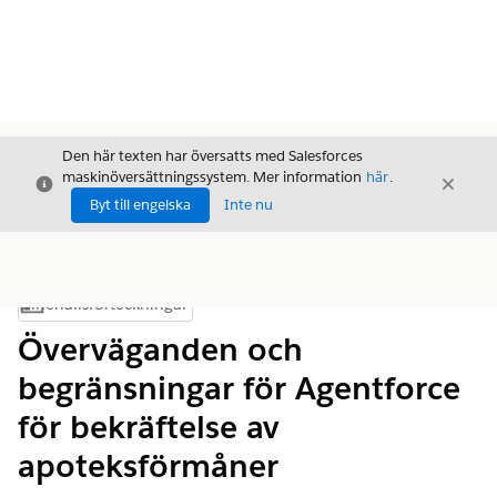
Den här texten har översatts med Salesforces
maskinöversättningssystem. Mer information
här
.
Stäng
Stäng
Stäng
Byt till engelska
Inte nu
Innehållsförteckningar
Visa innehållsförteckning
Överväganden och
begränsningar för Agentforce
för bekräftelse av
apoteksförmåner