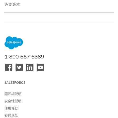
必要版本
提供版本：具有 Health Cloud 或 Life Sciences Cloud 授權和
Agentforce for Life Sciences Cloud 或 Agentforce for Health
Cloud、Flex Credits Metering、Agentforce 員工代理程式、
Genie Data 平台、Einstein GPT 平台、Einstein GPT Copilot
和 Einstein GPT 提示詞產生器附加授權的
Enterprise
及
Unlimited
Edition
1-800-667-6389
功能語言與地區設定支援
Agentforce for Life Sciences 在此地區設定中支援英文。
SALESFORCE
本地語言
代碼
英文 (美國)
en_US
隱私權聲明
安全性聲明
功能大型語言模型支援
使用條款
參與原則
Agentforce for Pharmacy Benefits Reverification 支援