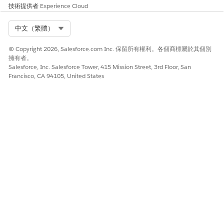
技術提供者
Experience Cloud
此功能可存取 Digital Wallet,這是免費的帳戶管理工具,可
小秘訣
Select Org
中文（繁體）
提供已啟用契約中已啟用產品的近乎即時耗用資料。存取 Digital
Wallet 並開始追蹤您組織的使用狀況。若要深入瞭解,請參閱
關
© Copyright 2026, Salesforce.com Inc. 保留所有權利。各個商標屬於其個別
於 Digital Wallet
。
擁有者。
Salesforce, Inc. Salesforce Tower, 415 Mission Street, 3rd Floor, San
Francisco, CA 94105, United States
DIGITA
使用類型
描述
備註
L
WALLET
卡片
Einstein
標準
若管道使用
此使用類型與合格
要求
Einstein
Salesforce LLM,則
為未測量的人類內
要求
用量會根據對 LLM
容使用的生成式 AI
Gateway 的呼叫數
動作相關聯時,不會
目進行計算。
計費。如需詳細資
訊,請參閱
生成式
AI 用量與帳單
。
彈性信
標準動
NA
用量取決於標準工
用
作
作人員動作的數
量。每個標準工作