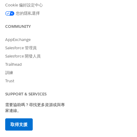
Salesforce 生成式 AI 平台上支援的模型,如
大型語言模型支援
中所
Cookie 偏好設定中心
述。
您的隱私選擇
Einstein Trust 等級服務支援
COMMUNITY
Agentforce for Pharmacy Benefits Reverification 支援
Salesforce 生成式 AI 平台上提供的 Trust Layer 服務,如
Einstein
AppExchange
Trust Layer
中所述。詢問系統管理員您組織中已啟用哪些
Salesforce 管理員
「Einstein Trust層」服務,且適用於 Agentforce for Pharmacy
Salesforce 開發人員
Benefits Reverification。
Trailhead
如需使用 AI 工作人員的生命科學功能,請參閱
Trust and
訓練
Agentforce
。
Trust
Agentforce for Pharmacy Benefits 重新驗證的帳單考量
事項
SUPPORT & SERVICES
使用「草稿」或「修訂電子郵件」和「摘要病患福利回應重新驗
需要協助嗎？尋找更多資源或與專
證」動作會影響信用額度耗用。這些動作依賴 Einstein 要求,並透過
家連線。
Agentforce 叫用生成式 AI 來撰寫電子郵件草稿並摘要病患回應。
取得支援