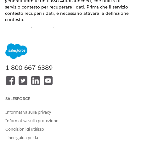
generati tramite un flusso AutoLaunched, che utilizza il
servizio contesto per recuperare i dati. Prima che il servizio
contesto recuperi i dati, è necessario attivare la definizione
contesto.
VERSIONI (EDITION) RICHIESTE
Disponibile nelle versioni: Lightning Experience
Disponibile in: versioni
Enterprise
Edition e
Unlimited
Edition con Health Cloud o Life Sciences Cloud e licenze
1-800-667-6389
aggiuntive Einstein GPT Platform e Generatore di prompt
Einstein GPT
La Verifica delle prestazioni farmaceutiche include due
definizioni contesto predefinite,
e
PharmacyBenefitsSummary
, che consentono di
CallScriptForPharmacyBenefits
SALESFORCE
recuperare e utilizzare in modo efficiente i dati per generare
benefici per la farmacia e un riepilogo script di chiamata.
Informativa sulla privacy
Informativa sulla protezione
Condizioni di utilizzo
Linee guida per la