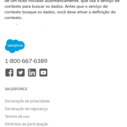
de um fluxo iniciado automaticamente, que usa o serviço de
contexto para buscar os dados. Antes que o serviço de
contexto busque os dados, você deve ativar a definição de
contexto.
EDIÇÕES OBRIGATÓRIAS
Disponível em: Lightning Experience
Disponível em: Edições
Enterprise
e
Unlimited
com Health
Cloud ou Life Sciences Cloud e licenças do complemento
1-800-667-6389
Plataforma do Einstein GPT e Criador de prompts do
Einstein GPT
A Verificação de benefícios farmacêuticos vem com duas
definições de contexto predefinidas,
PharmacyBenefitsSumma
e
que permitem a
ry
CallScriptForPharmacyBenefits
SALESFORCE
recuperação e o consumo eficientes de dados na geração de
benefícios farmacêuticos e resumo de roteiro de chamada.
Declaração de privacidade
Declaração de segurança
Termos de uso
Diretrizes de participação