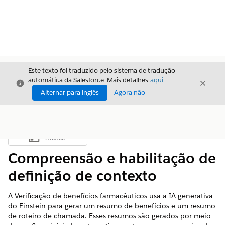
Este texto foi traduzido pelo sistema de tradução
automática da Salesforce. Mais detalhes
aqui
.
Fechar
Fecha
Fechar
Alternar para inglês
Agora não
Índice
Mostrar índice
Compreensão e habilitação de
definição de contexto
A Verificação de benefícios farmacêuticos usa a IA generativa
do Einstein para gerar um resumo de benefícios e um resumo
de roteiro de chamada. Esses resumos são gerados por meio