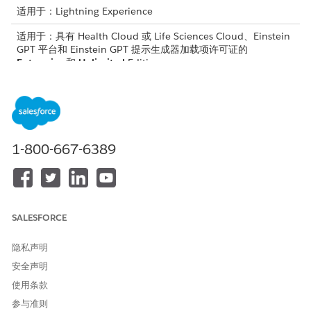
适用于：Lightning Experience
适用于：具有 Health Cloud 或 Life Sciences Cloud、Einstein
GPT 平台和 Einstein GPT 提示生成器加载项许可证的
Enterprise
和
Unlimited
Edition
医药权益验证有两个预定义的上下文定义,即
PharmacyBenefitsSu
和
,它们能够在产生医药
mmary
CallScriptForPharmacyBenefits
权益和调用脚本摘要方面有效地检索和使用数据。
1-800-667-6389
您无法编辑或删除 PharmacyBenefitsSummary 和
重要
CallScriptForPharmacyBenefits 上下文定义。要进行任何更
SALESFORCE
改，请单击
另存为
，创建这些上下文定义的副本。
隐私声明
安全声明
PharmacyBenefitsSummary
使用条款
PharmacyBenefitsSummary 上下文定义为效益汇总生成水合数
参与准则
据。此结构中的节点和属性映射到护理福利验证请求、承保范围福