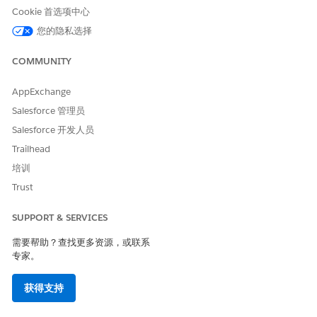
利、承保范围福利项目和承保范围福利项目限制对象。
Cookie 首选项中心
您的隐私选择
CallScriptForPharmacyBenefits
COMMUNITY
CallScriptForPharmacyBenefits 上下文定义为调用脚本汇总生成
水合数据。此结构中的节点和属性映射到护理福利验证请求、承保
AppExchange
范围福利、承保范围福利项目和承保范围福利项目限制对象。
Salesforce 管理员
打开上下文服务
Salesforce 开发人员
要打开上下文服务，请查看
打开上下文服务
。
Trailhead
培训
另请参阅：
Trust
Salesforce 帮助：上下文服务
SUPPORT & SERVICES
需要帮助？查找更多资源，或联系
专家。
本文章是否解决您的问题？
请与我们共享您的想法，以便我们进行改进！
获得支持
是
否