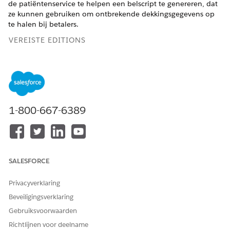
de patiëntenservice te helpen een belscript te genereren, dat
ze kunnen gebruiken om ontbrekende dekkingsgegevens op
te halen bij betalers.
VEREISTE EDITIONS
Beschikbaar in: Lightning Experience
Beschikbaar in:
Enterprise
en
Unlimited
Edition met Health
Cloud of Life Sciences Cloud, en Einstein GPT Platform en
Einstein GPT Aanwijzingensamensteller Add-On-licenties
1-800-667-6389
BENODIGDE GEBRUIKERSMACHTIGINGEN
Belscript genereren
Machtigingenset Beheerder
Context Service
SALESFORCE
AND
Privacyverklaring
Machtigingenset
Beveiligingsverklaring
Contextserviceruntime
Gebruiksvoorwaarden
AND
Richtlijnen voor deelname