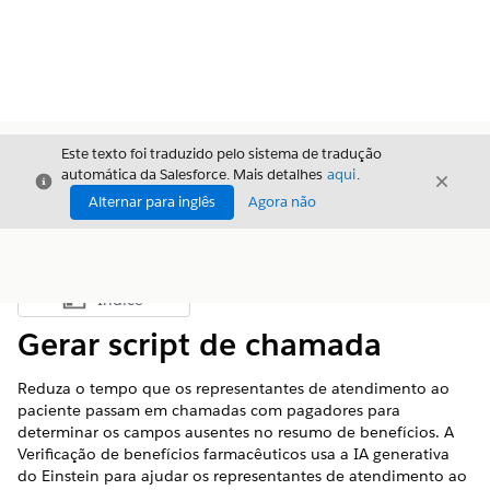
Este texto foi traduzido pelo sistema de tradução
automática da Salesforce. Mais detalhes
aqui
.
Fechar
Fecha
Fechar
Alternar para inglês
Agora não
Índice
Mostrar índice
Gerar script de chamada
Reduza o tempo que os representantes de atendimento ao
paciente passam em chamadas com pagadores para
determinar os campos ausentes no resumo de benefícios. A
Verificação de benefícios farmacêuticos usa a IA generativa
do Einstein para ajudar os representantes de atendimento ao