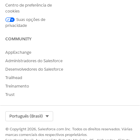
Centro de preferência de
E
cookies
Conjunto de permissões do
Suas opções de
Gerenciador de modelo de
privacidade
prompt
COMMUNITY
E
Conjunto de permissões
AppExchange
Usuário do modelo de
Administradores do Salesforce
prompt
Desenvolvedores do Salesforce
E
Trailhead
Conjunto de permissões
Treinamento
Gerenciar verificação de
Trust
benefícios farmacêuticos
Antes de gerar o script de chamada para pagadores, verifique
se a solicitação de verificação foi iniciada.
Select Org
Português (Brasil)
Com a Verificação de benefícios farmacêuticos, os
© Copyright 2026, Salesforce.com Inc. Todos os direitos reservados. Várias
representantes de atendimento ao paciente podem gerar um
marcas comerciais dos respectivos proprietários.
script de chamada usando um fluxo iniciado