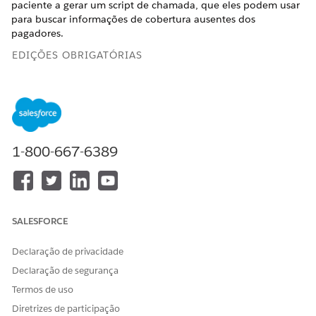
paciente a gerar um script de chamada, que eles podem usar
para buscar informações de cobertura ausentes dos
pagadores.
EDIÇÕES OBRIGATÓRIAS
Disponível em: Lightning Experience
Disponível em: Edições
Enterprise
e
Unlimited
com Health
Cloud ou Life Sciences Cloud e licenças do complemento
do criador de prompts do Einstein GPT Platform e do
1-800-667-6389
Einstein GPT
PERMISSÕES DE USUÁRIO NECESSÁRIAS
Para gerar script de
Conjunto de permissões de
SALESFORCE
chamada
administrador do Serviço de
contexto
Declaração de privacidade
E
Declaração de segurança
Conjunto de permissões
Termos de uso
Tempo de execução do
Diretrizes de participação
serviço de contexto