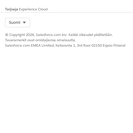
apteekkietuet Etujen vahvistus -matkalla. Voit kopioida
Tarjoaja
Experience Cloud
yhteenvedon helposti yhdellä napsautuksella.
Select Org
Suomi
© Copyright 2026, Salesforce.com Inc. Kaikki oikeudet pidätetään.
Tavaramerkit ovat omistajiensa omaisuutta.
Jos haluat mukauttaa Luo etujen yhteenveto -
Salesforce.com EMEA Limited, Keilaranta 1, 3rd floor 02150 Espoo Finland
TÄRKEÄÄ
kulkua liiketoimintatarpeidesi mukaisesti, ota käyttöön
Tra
-käyttöliittymä.
nsposeContext
Etsi ja avaa sovelluskäynnistimestä
hoito-ohjelman
osallistuja
.
Valitse hoito-ohjelman osallistuja.
Napsauta Apteekki Etuuksien vahvistus -välilehden
Etuuksien yhteenveto -osiosta
Luo yhteenveto
.
Välilehden nimi saattaa vaihdella
HUOMAUTUS