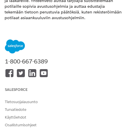
ja lääkäreille. Yhteenveto auttaa tarjoajia suosittelemaan
potilaille sopivia avustusohjelmia ja auttaa edustajia
tekemään tietoon perustuvia päätöksiä, kuten rekisteröimään
potilaat asiaankuuluviin avustusohjelmiin.
VAADITUT VERSIOT
Käytettävissä: Lightning Experiencessa
Käytettävissä:
Enterprise
Edition - ja
Rajoittamaton
Edition -
versioissa Health Cloudilla tai Life Sciences Cloudilla sekä
1-800-667-6389
Einstein GPT Platform- ja Einstein GPT Kehotteiden
rakentaja -lisäosalisensseillä
TARVITTAVAT KÄYTTÖOIKEUDET
Apteekkien etujen
SALESFORCE
Context Service Admin -
yhteenvedon luominen
käyttöoikeusjoukko
Tietosuojalausunto
AND
Turvatiedote
Context Service Runtime -
Käyttöehdot
käyttöoikeusjoukko
Osallistumisohjeet