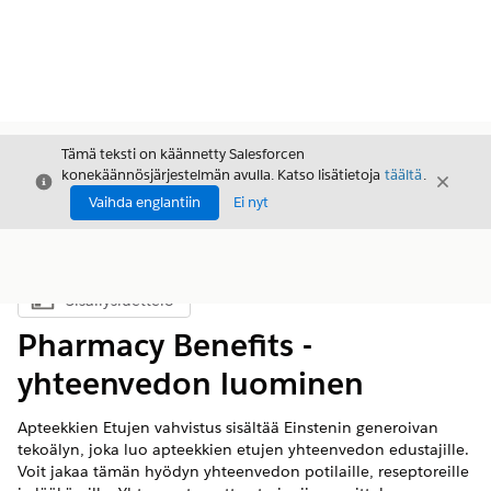
Tämä teksti on käännetty Salesforcen
konekäännösjärjestelmän avulla. Katso lisätietoja
täältä
.
Sulje
Sulje
Sulje
Vaihda englantiin
Ei nyt
Sisällysluettelo
Näytä sisällysluettelo
Pharmacy Benefits -
yhteenvedon luominen
Apteekkien Etujen vahvistus sisältää Einstenin generoivan
tekoälyn, joka luo apteekkien etujen yhteenvedon edustajille.
Voit jakaa tämän hyödyn yhteenvedon potilaille, reseptoreille