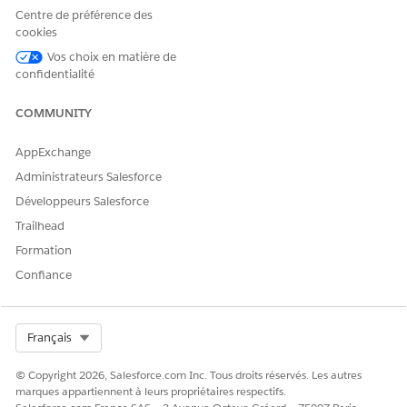
Ensemble d'autorisations
Centre de préférence des
Context Service Runtime
cookies
ET
Vos choix en matière de
confidentialité
Ensemble d'autorisations
Gestionnaire de modèle
COMMUNITY
d'invite
ET
AppExchange
Administrateurs Salesforce
Ensemble d'autorisations
Utilisateur du modèle
Développeurs Salesforce
d'invite
Trailhead
ET
Formation
Ensemble d'autorisations
Confiance
Gérer la vérification des
prestations
pharmaceutiques
Select Org
Français
Avant de générer le résumé des prestations pharmaceutiques,
© Copyright 2026, Salesforce.com Inc. Tous droits réservés. Les autres
assurez-vous que la demande de vérification est initiée.
marques appartiennent à leurs propriétaires respectifs.