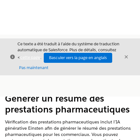
Ce texte a été traduit à l’aide du système de traduction
automatique de Salesforce. Plus de détails, consultez
Fermer
Ferme
<
cette page
.
Basculer vers la page en anglais
Fermer
Pas maintenant
Table des
Afficher la table des matières
matières
Générer un résumé des
prestations pharmaceutiques
Vérification des prestations pharmaceutiques inclut l'IA
générative Einsten afin de générer le résumé des prestations
pharmaceutiques pour les commerciaux. Vous pouvez