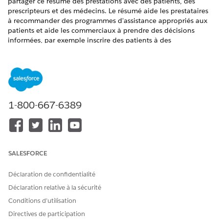
partager ce résumé des prestations avec des patients, des
prescripteurs et des médecins. Le résumé aide les prestataires
à recommander des programmes d'assistance appropriés aux
patients et aide les commerciaux à prendre des décisions
informées, par exemple inscrire des patients à des
programmes d'assistance appropriés.
ÉDITIONS REQUISES
Disponible avec : Lightning Experience
1-800-667-6389
Disponible avec :
Enterprise Edition
et
Unlimited Eidiiton
avec Health Cloud ou Life Sciences Cloud, et les licences
complémentaires Plate-forme Einstein GPT et Générateur
de répliques Einstein GPT
SALESFORCE
AUTORISATIONS UTILISATEUR REQUISES
Pour générer un résumé des
Ensemble d'autorisations
Déclaration de confidentialité
prestations
Administrateur Context
Déclaration relative à la sécurité
pharmaceutiques
Service
Conditions d’utilisation
ET
Directives de participation