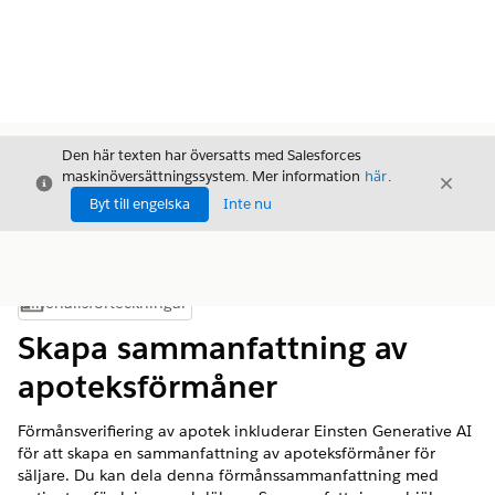
Den här texten har översatts med Salesforces
maskinöversättningssystem. Mer information
här
.
Stäng
Stäng
Stäng
Byt till engelska
Inte nu
Innehållsförteckningar
Visa innehållsförteckning
Skapa sammanfattning av
apoteksförmåner
Förmånsverifiering av apotek inkluderar Einsten Generative AI
för att skapa en sammanfattning av apoteksförmåner för
säljare. Du kan dela denna förmånssammanfattning med