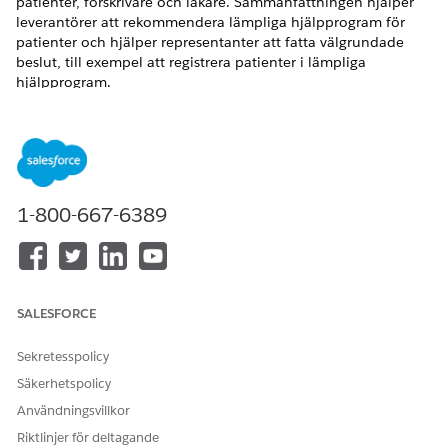
patienter, förskrivare och läkare. Sammanfattningen hjälper
leverantörer att rekommendera lämpliga hjälpprogram för
patienter och hjälper representanter att fatta välgrundade
beslut, till exempel att registrera patienter i lämpliga
hjälpprogram.
VERSIONER SOM KRÄVS
Tillgängliga i: Lightning Experience
Tillgängliga i: Tilläggslicenserna
Enterprise
och
Unlimited
1-800-667-6389
Editions med Health Cloud eller Life Sciences Cloud och
Einstein GPT Platform och Einstein GPT Promptbyggare
ANVÄNDARBEHÖRIGHETER SOM KRÄVS FÖR ATT
SALESFORCE
Skapa sammanfattning av
Behörighetsuppsättningen
apoteksförmåner
Context Service Admin
Sekretesspolicy
OCH
Säkerhetspolicy
Behörighetsuppsättningen
Användningsvillkor
Context Service Runtime
Riktlinjer för deltagande