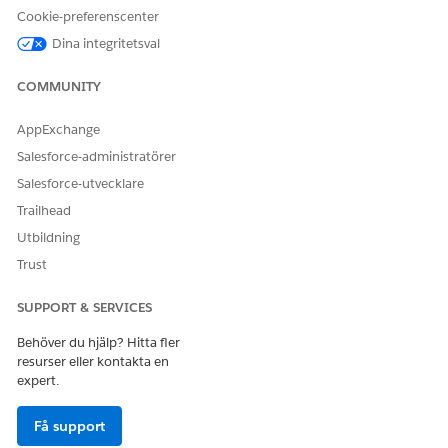
OCH
Cookie-preferenscenter
Behörighetsuppsättningen
Dina integritetsval
Uppmana Template
Manager
COMMUNITY
OCH
AppExchange
Behörighetsuppsättningen
Salesforce-administratörer
Användare av
uppmaningsmall
Salesforce-utvecklare
Trailhead
OCH
Utbildning
Behörighetsuppsättningen
Hantera Förmånsverifiering
Trust
på apotek
SUPPORT & SERVICES
Innan du skapar sammanfattningen av apoteksförmånerna, se
Behöver du hjälp? Hitta fler
till att verifieringsbegäran inleds.
resurser eller kontakta en
Med Förmånsverifiering av apotek kan användare skapa en
expert.
kortfattad sammanfattning av en patients apoteksförmåner
med ett enda klick.
Få support