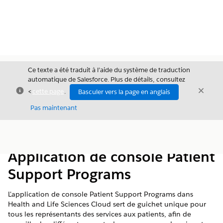
Ce texte a été traduit à l’aide du système de traduction
automatique de Salesforce. Plus de détails, consultez
Fermer
Ferme
<
cette page
.
Basculer vers la page en anglais
Fermer
Pas maintenant
Table des
Afficher la table des matières
matières
Application de console Patient
Support Programs
L'application de console Patient Support Programs dans
Health and Life Sciences Cloud sert de guichet unique pour
tous les représentants des services aux patients, afin de