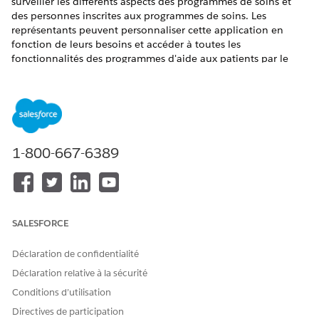
surveiller les différents aspects des programmes de soins et
des personnes inscrites aux programmes de soins. Les
représentants peuvent personnaliser cette application en
fonction de leurs besoins et accéder à toutes les
fonctionnalités des programmes d'aide aux patients par le
biais de l'application.
ÉDITIONS REQUISES
Disponible avec : Lightning Experience
1-800-667-6389
Disponible avec : les éditions
Enterprise
et
Unlimited
avec
Health Cloud ou Life Sciences Cloud
Attribution d'autorisations aux utilisateurs
SALESFORCE
Pour accéder à l’application Patient Support Programs, les
administrateurs doivent attribuer le jeu d’autorisations Accès
Déclaration de confidentialité
aux programmes de soutien aux patients en tant qu'agent de
requête à votre représentant des services aux patients.
Déclaration relative à la sécurité
Conditions d’utilisation
Application de console Patient Support Programs pour
Directives de participation
les représentants des services aux patients