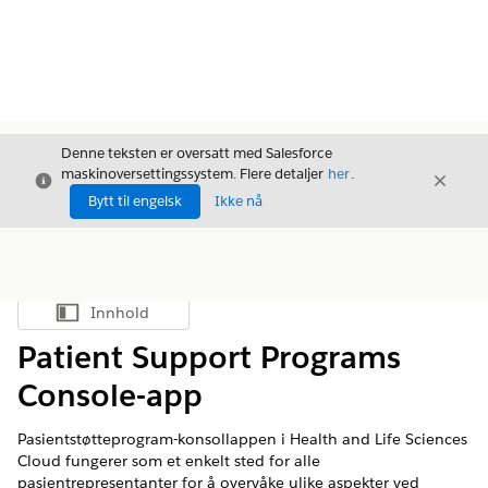
Denne teksten er oversatt med Salesforce
maskinoversettingssystem. Flere detaljer
her
.
Avslutt
Avslut
Avslutt
Bytt til engelsk
Ikke nå
Innhold
Vis innholdsfortegnelse
Patient Support Programs
Console-app
Pasientstøtteprogram-konsollappen i Health and Life Sciences
Cloud fungerer som et enkelt sted for alle
pasientrepresentanter for å overvåke ulike aspekter ved