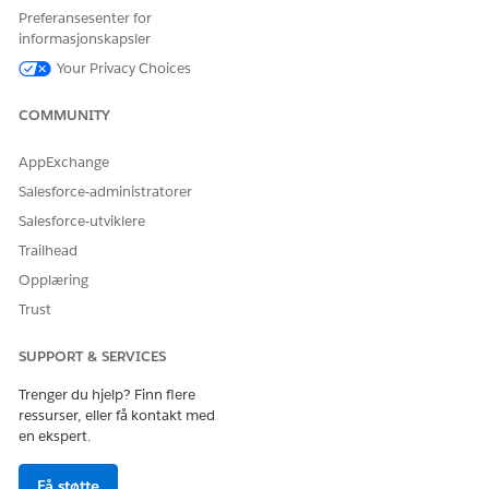
tilpassede kontrollpaneler og rapporter relatert til pasientene
Preferansesenter for
og detaljene om deres apotekfordeler. De kan forbedre dette
informasjonskapsler
tilpassede området ved å bruke tilpassede komponenter,
spore pasientenes behandlingsreise og få tilgang til alle
Your Privacy Choices
funksjonene på ett sted.
COMMUNITY
SE OGSÅ:
AppExchange
Salesforce Hjelp: Patient Support Programs Console-app
Salesforce-administratorer
Salesforce-utviklere
Trailhead
HJALP DENNE ARTIKKELEN MED Å LØSE PROBLEMET DITT?
Opplæring
La oss få vite det slik at vi kan forbedre!
Trust
Ja
Nei
SUPPORT & SERVICES
Trenger du hjelp? Finn flere
ressurser, eller få kontakt med
en ekspert.
Få støtte