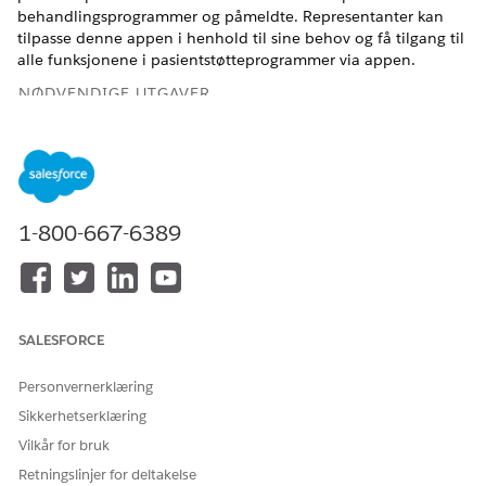
behandlingsprogrammer og påmeldte. Representanter kan
tilpasse denne appen i henhold til sine behov og få tilgang til
alle funksjonene i pasientstøtteprogrammer via appen.
NØDVENDIGE UTGAVER
Tilgjengelig i Lightning Experience
Tilgjengelig i
Enterprise
og
Unlimited
-versjoner med Health
Cloud eller Life Sciences Cloud
1-800-667-6389
Tildele tillatelser til brukere
For å få tilgang til konsollappen Pasientstøtteprogrammer må
administratorer tildele tillatelsessettet Tilgang til
pasientstøtteprogrammer som en saksagent til
SALESFORCE
pasienttjenesterepresentanten.
Personvernerklæring
Patient Support Programs Console-app for
Sikkerhetserklæring
pasientrepresentanter
Vilkår for bruk
Representanter kan tilpasse denne appen ved å opprette
Retningslinjer for deltakelse