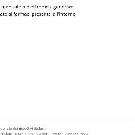
oni manuale o elettronica, generare
te ai farmaci prescritti all'interno
tori per ottenere i dettagli delle
Riepilogo prestazioni.
di compensazione di terze parti che
in farmacia del paziente. La risposta
prietà dei rispettivi titolari.
ale sociale 10.000 euro - Numero REA MI-1785731 P.IVA