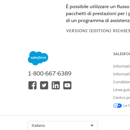
È possibile utilizzare un fluss
pacchetti di prestazioni per i 
di un programma di assistenza
VERSIONI (EDITION) RICHIE
Disponibile in: Lightning Exper
SALESFO
Disponibile in:
Enterprise
Editio
Informativ
Richiesta di verifica manuale
1-800-667-6389
Informati
Condizioni
Con la richiesta di verifica ma
prestazioni del paziente e reg
Linee gui
Centro pr
Richiesta di verifica elettroni
Le t
Con la richiesta di verifica e
si collegano ulteriormente agl
Select Org
Italiano