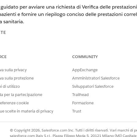
o guidato per avviare una richiesta di Verifica delle prestazi
pazienti e fornire un riepilogo conciso delle prestazioni correla
 sanitaria.
STE
ience
RCE
COMMUNITY
n e
Unlimited
Edition con Life Sciences Cloud o Health Cloud
a sulla privacy
AppExchange
va sulla protezione
Amministratori Salesforce
 di utilizzo
Sviluppatori Salesforce
nuale, è possibile collegarsi direttamente agli organismi paga
istrare manualmente i dettagli della copertura nella sezione 
da per la partecipazione
Trailhead
eferenze cookie
Formazione
ca
ue scelte in materia di privacy
Trust
lettronica, lo scambio di dati viene automatizzato con stanze 
i organismi pagatori per scoprire i dettagli delle prestazioni 
© Copyright 2026, Salesforce.com Inc. Tutti i diritti riservati. Vari marchi di pro
salesforce.com Italy S.r.l., Piazza Filippo Meda 5, 20121 Milano (MI) Capit