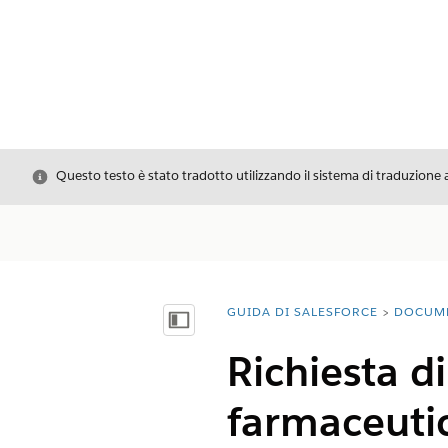
Chiudi
Questo testo è stato tradotto utilizzando il sistema di traduzione 
GUIDA DI SALESFORCE
DOCUM
Ti trovi qui:
Mostra sommario
Richiesta di
farmaceuti